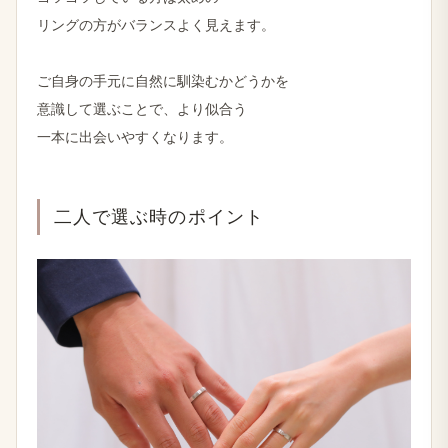
リングの​方が​バランスよく​見えます。
ご自身の​手元に​自然に​馴染むか​どうかを
意識して​選ぶことで、​より​似合う
一本に​出会いやすくなります。
二人で​選ぶ時の​ポイント