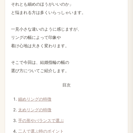
それとも​細めの​ほうが​いいのか」
と​悩まれる​方は​多く​いらっしゃいます。
一見​小さな​違いのように​感じますが、
リングの​幅に​よって​印象や
着け心地は​大きく​変わります。
そこで​今回は、​結婚​指輪の​幅の
選び方に​ついて​ご紹介します。
目次
細めリングの​特徴
太めリングの​特徴
手の​形や​バランスで​選ぶ
二人で​選ぶ時の​ポイント