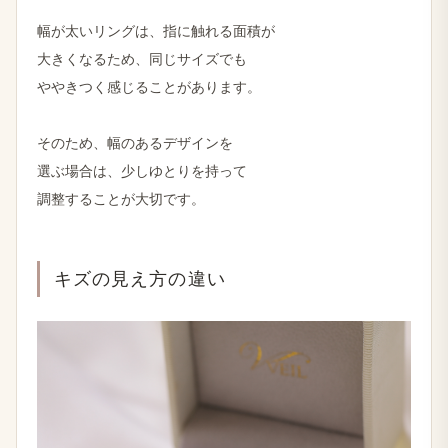
幅が​太いリングは、​指に​触れる​面積が
大きくなる​ため、​同じ​サイズでも
や​やきつく​感じる​ことがあります。
その​ため、​幅の​ある​デザインを
選ぶ​場合は、​少しゆとりを​持って
調整する​ことが​大切です。
キズの​見え方の​違い