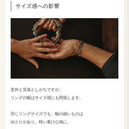
サイズ感への​影響
意外と​見落としが​ちですが、
リングの​幅は​サイズ感にも​関係します。
同じリングサイズでも、​幅の​細い​ものは
ゆとりが​あり、​軽い​着け心地に。