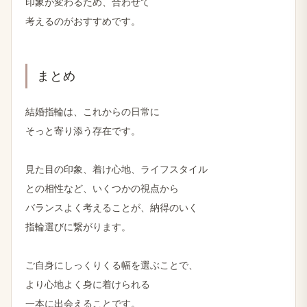
印象が​変わる​ため、​合わせて
考えるのが​おすすめです。
まとめ
結婚​指輪は、​これからの​日常に
そっと​寄り​添う​存在です。
見た​目の​印象、​着け心地、​ライフスタイル
との​相性など、​いく​つかの​視点から
バランスよく​考える​ことが、​納得の​いく
指輪選びに​繋がります。
ご自身に​しっくりくる幅を​選ぶことで、
より​心地よく​身に​着けられる
一本に​出会える​ことです。