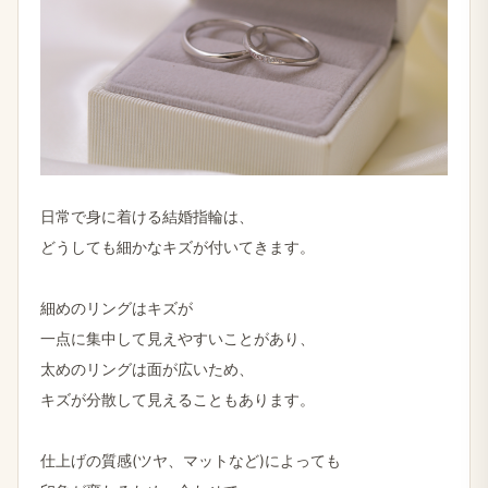
日常で​身に​着ける​結婚​指輪は、
どうしても​細かな​キズが​付いてきます。
細めの​リングは​キズが
一点に​集中して​見えやすいことが​あり、
太めの​リングは​面が​広いため、
キズが​分散して​見える​こともあります。
仕上げの​質感(ツヤ、​マットなど)に​よっても