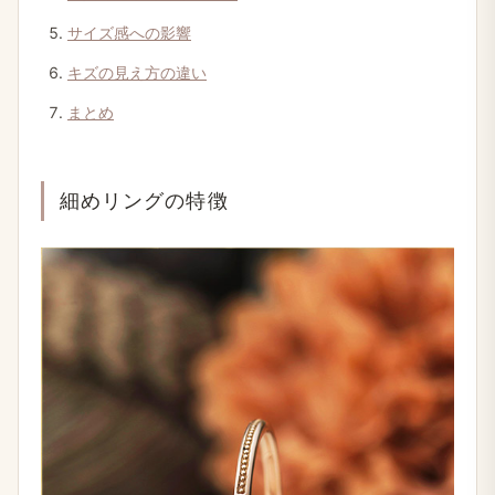
サイズ感への​影響
キズの​見え方の​違い
まとめ
細めリングの​特徴