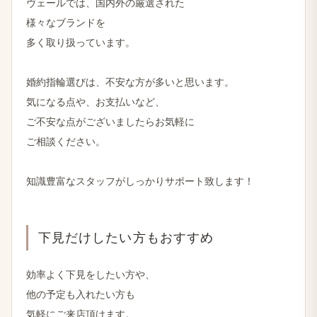
ヴェールでは、​国内外の​厳選された
様々な​ブランドを
多く​取り​扱っています。
婚約指輪選びは、​不安な方が​多いと​思います。
気に​なる​点や、​お支払いなど、
ご不安な​点が​ございましたら​お気軽に
ご相談ください。
知識豊富な​スタッフが​しっかり​サポート致します！
下見だけしたい方も​おすすめ
効率よく​下見を​したい方や、
他の​予定も​入れたい方も
気軽に​ご来店頂けます。