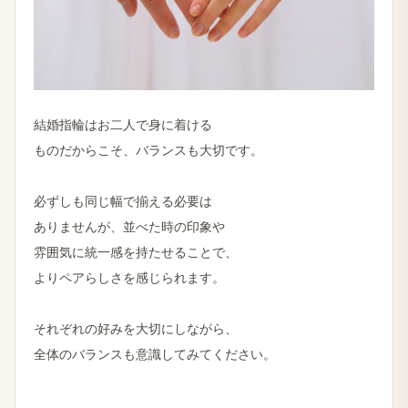
結婚​指輪は​お二人で​身に​着ける
ものだから​こそ、​バランスも​大切です。
必ずしも​同じ幅で​揃える​必要は
ありませんが、​並べた​時の​印象や
雰囲気に​統一感を​持たせる​ことで、
より​ペアらしさを​感じられます。
それぞれの​好みを​大切にしながら、
全体の​バランスも​意識してみてください。