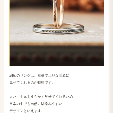
細めの​リングは、​華奢で​上品な​印象に
見せてくれるのが​特徴です。
また、​手元を​柔らかく​見せてくれる​ため、
日常の​中でも​自然に​馴染みやすい
デザインと​いえます。