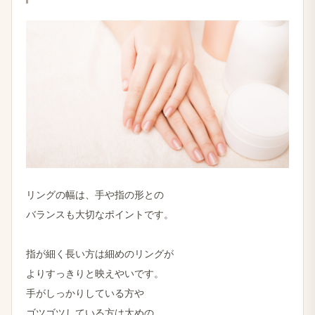
リングの​幅は、​手や​指の​形との
バランスも​大切な​ポイントです。
指が​細く​長い方は​細めの​リングが
より​すっきりと​映えやいです。
手が​しっかりしている​方や
ゴツゴツしている方は​太めの