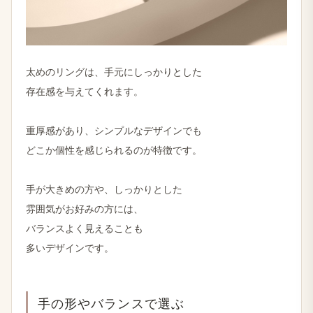
太めの​リングは、​手元に​しっかりと​した
存在感を​与えてくれます。
重厚感が​あり、​シンプルな​デザインでも
どこか​個性を​感じられるのが​特徴です。
手が​大きめの​方や、​しっかりと​した
雰囲気が​お好みの​方には、
バランスよく​見える​ことも
多い​デザインです。
手の​形や​バランスで​選ぶ