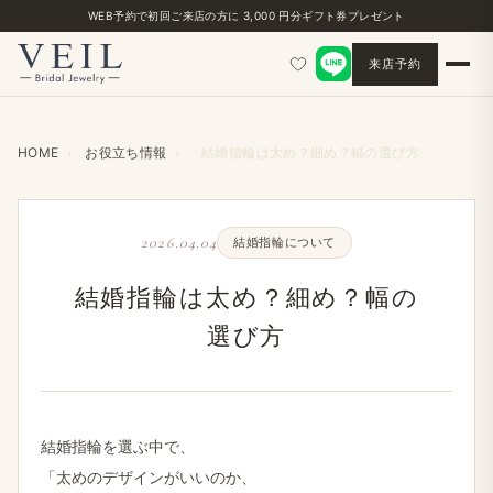
WEB予約で​初回ご来店の​方に​ 3,000 円分ギフト券プレゼント
来店予約
HOME
›
お役立ち情報
›
結婚​指輪は​太め？​細め？​幅の​選び方
2026.04.04
結婚​指輪に​ついて
結婚​指輪は​太め？​細め？​幅の​
選び方
結婚​指輪を​選ぶ中で、
「太めの​デザインが​いいのか、