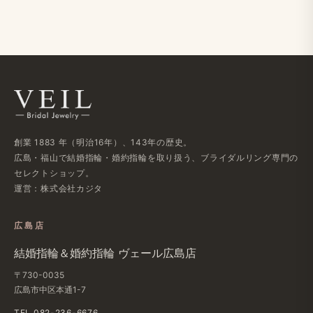
創業 1883 年​（明治16年）、​143年の​歴史。
広島・福山で​結婚指輪・婚約指輪を​取り扱う、​ブライダルリング専門の​
セレクトショップ。
運営：株式会社カジタ
広島店
結婚​指輪＆婚約指輪 ヴェール​広島店
〒730-0035
広島市中区本通1-7
TEL 082-236-6676