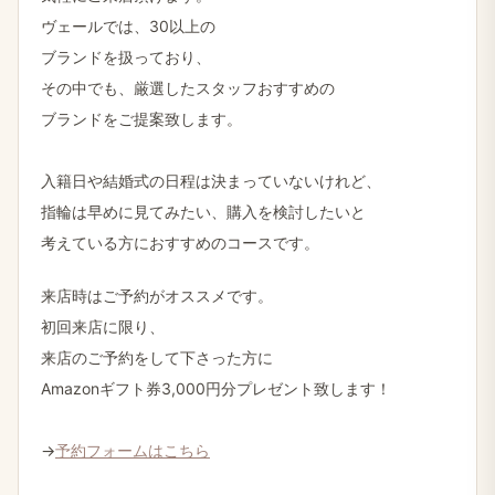
ヴェールでは、​30以上の
ブランドを​扱っており、
その​中でも、​厳選した​スタッフおすすめの
ブランドを​ご提案致します。
入籍日や​結婚式の​日程は​決まっていないけれど、
指輪は​早めに​見てみたい、​購入を​検討したいと
考えている​方に​おすすめの​コースです。
来店時は​ご予約が​オススメです。
初回来店に​限り、
来店の​ご予約を​して​下さった方に
Amazonギフト券3,000円分プレゼント致します！
→
予約フォームは​こちら