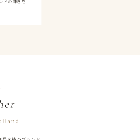
ドの​輝きを​
ー
her
olland
​称号を​持つブランド