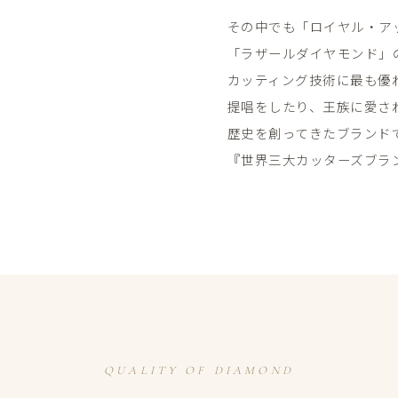
その​中でも​「ロイヤル・ア
「ラザールダイヤモンド」の​
カッティング技術に​最も​優れ
提唱を​したり、​王族に​愛さ
歴史を​創ってきた​ブランドで
『世界三大カッターズブラ
QUALITY OF DIAMOND