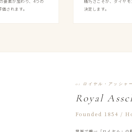
の​要素が​加わり、​4つの​
精巧さこそが、​ダイヤモン
​評価されます。
決定します。
01 ロイヤル・アッシャ
Royal Assc
Founded 1854 / H
世界で​唯一​「ロイヤル」の