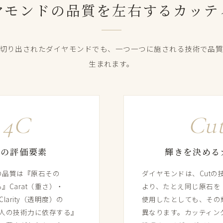
モンドの​品質を​左右する​カッ
​切り出された​ダイヤモンドでも、​一つ​一つに​施される​技術で​品質に
生まれます。
4C
Cu
つの​評価要素
輝きを​決める
品質は​『原石​その​
ダイヤモンドは、​Cutの​技
Carat​（重さ）​・
より、​たとえ同じ​原石を​
Clarity​（透明度）の​
使用したとしても、​その​
人の​技術力に​依存する』
異なります。​カッティング