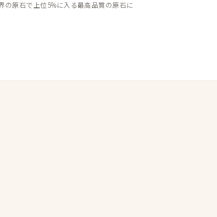
の​原石で​上位5%に​入る​最高品質の​原石に​