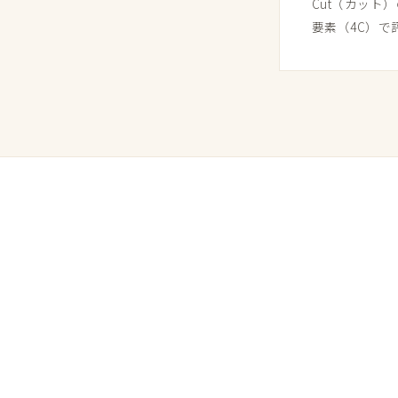
Cut​（カット）
要素​（4C）で