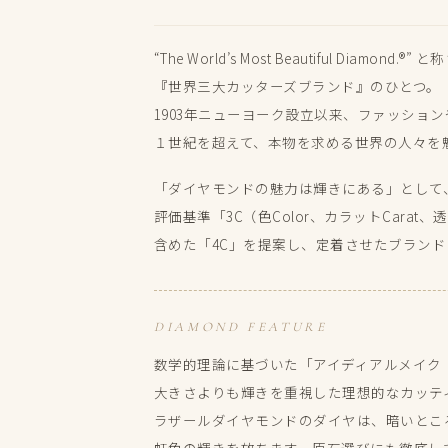
“The World’s Most Beautiful Diamond.®” と
『世界三大カッターズブランド』の​ひとつ。​
1903年ニューヨーク設立以来、​ファッションや
１世紀を​超えて、​本物を​求める​世界の​人々
「ダイヤモンドの​魅力は​輝きに​ある」と​して
評価基準​「3C​（色Color、​カラットCarat、​
含めた​「4C」を​提案し、​定着させた​ブランド
DIAMOND FEATURE
数学的理論に​基づいた​「アイディアルメイク​
大きさよりも​輝きを​重視した​理想的な​カッテ
ラザールダイヤモンドの​ダイヤは、​暗い​ところ