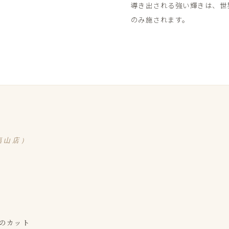
導き出される​強い​輝きは、​世界
のみ​施されます。
福山店）
の​カット