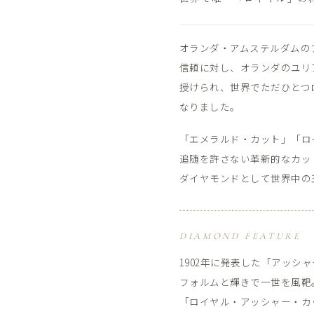
オランダ・アムステルダムの​ブラ
信頼に​対し、​オランダの​ユリ
授けられ、​世界で​ただ​ひとつ
なりました。
「エメラルド・カット」​「ロ
追随を​許さない​革新的な​カット
ダイヤモンドと​して​世界中の
DIAMOND FEATURE
1902年に​発表した​「アッ
フォルムと​輝きで​一世を​風靶。
「ロイヤル・アッシャー・カット