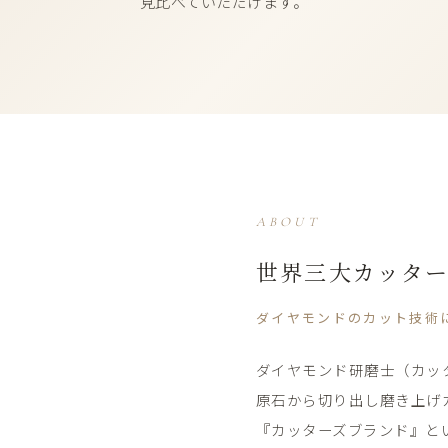
見比べていただけます。
ABOUT
世界三大カッタ
ダイヤモンドの​カット技術に
ダイヤモンド研磨士​（カッタ
原石から​切り出し磨き上げ
『カッターズブランド』と​