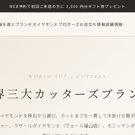
WEB予約で​初回ご来店の​方に​ 3,000 円分ギフト券プレゼント
輪を選ぶ
ブランド
ダイヤモンド
プロポーズ
お役立ち情報
店舗情報
WORLD TOP 3 CUTTERS
界三大カッターズブラ
イヤモンドを​原石から​選び、​カットまでを​一貫して​手掛ける​贅
ー、​ラザールダイヤモンド​（ヴェール福山店）、​モニッケンダム