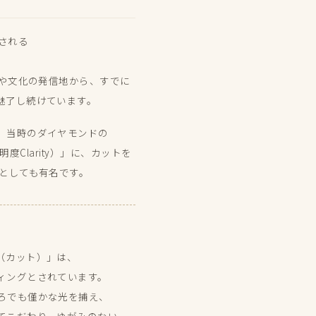
​称される​
​文化の​発信地から、​すでに​
を​魅了し続けています。
、​当時の​ダイヤモンドの​
透明度Clarity）」に、​カットを​
と​しても​有名です。
（カット）」は、​
ィングと​されています。​
でも​僅かな​光を​捕え、​