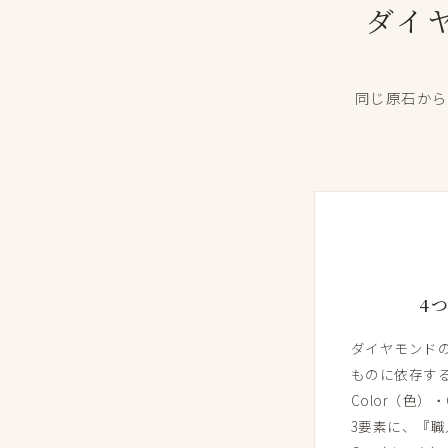
ダイヤ
同じ​原石から
4
ダイヤモンドの​
ものに​依存する』
Color​（色）​・
3要素に、​『職