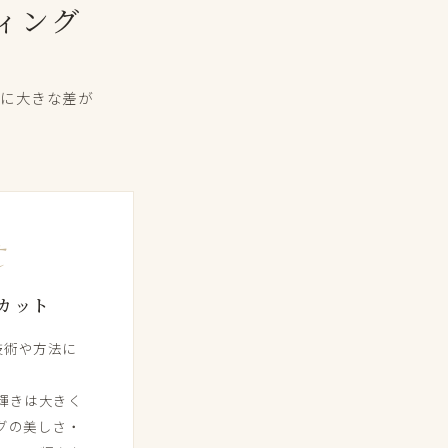
ティング
​大きな​差が​
t
​カット
術や​方​法に​
輝きは​大きく​
の​美しさ・​