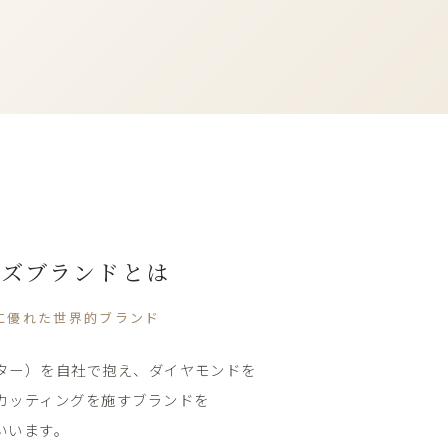
ーズブランドとは
​優れた​世界的ブランド
ー）を​自社で​抱え、​ダイヤモンドを​
カッティングを​施すブランドを​
いいます。