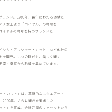
ンド。​1980年、​長年に​わたる​功績と​
アナ女王より​「ロイヤル」の​称号を​
ロイヤルの​称号を​持つブランドと​
イヤル・アッシャー・カット」など​他社の​
を​開発。​いつの​時代も、​美しく​輝く​
​王室・皇室から​称賛を​集めています。
シャー・カット」は、​革新的な​スクエアー・
​2000年、​さらに​輝きを​追求した​
」を​完成。​合計74面の​ファセットから​