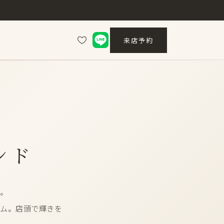
来店予約
ンド
沢。
。​店頭で​輝きを​