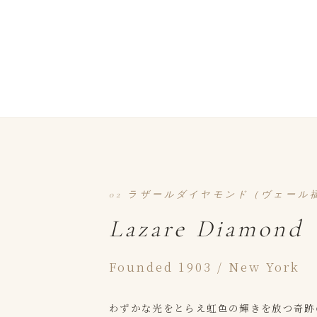
02 ラザールダイヤモンド​（ヴェール
Lazare Diamond
Founded 1903 / New York
わずかな​光を​とらえ虹色の​輝きを​放つ奇跡