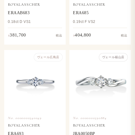
ROYALASSCHER
ROYALASSCHER
ERAAB683
ERA685
0.18ct D VS1
0.19ct F VS2
381,700
404,800
¥
¥
税込
税込
ヴェール​広島店
ヴェール福山店
No. 0000000540049
No. 0000000590884
ROYALASSCHER
ROYALASSCHER
ERA693
JRA0050BP