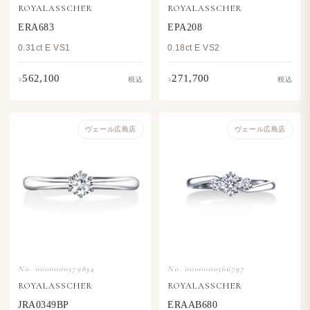
ROYALASSCHER
ROYALASSCHER
ERA683
EPA208
0.31ct E VS1
0.18ct E VS2
562,100
271,700
¥
¥
税込
税込
ヴェール​広島店
ヴェール​広島店
No. 0000000579834
No. 0000000566797
ROYALASSCHER
ROYALASSCHER
JRA0349BP
ERAAB680