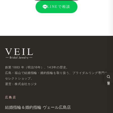
LINEで​相談
創業 1883 年​（明治16年）、​143年の​歴史。
広島・福山で​結婚指輪・婚約指輪を​取り扱う、​ブライダルリング専門の​
セレクトショップ。
検索
運営：株式会社カジタ
広島店
結婚​指輪＆婚約指輪 ヴェール​広島店