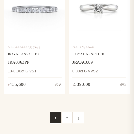
No. 0000000537643
No. 28412601
ROYALASSCHER
ROYALASSCHER
JRA0363PP
JRAAC009
13-0.30ct G VS1
0.30ct G VVS2
435,600
539,000
¥
¥
税込
税込
1
2
3