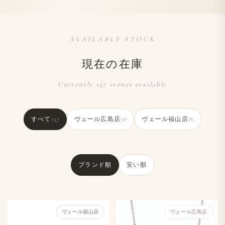
AVAILABLE STOCK
現在の在庫
Currently 157 stones available
すべて
157
ヴェール広島店
76
ヴェール福山店
81
ブランド順
安い順
ヴェール福山店
ヴェール​広島店