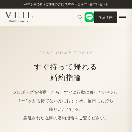
WEB予約で​初回ご来店の​方に​ 3,000 円分ギフト券プレゼント
来店予約
TAKE HOME TODAY
すぐ​持って帰れる
婚約指輪
プロポーズを​決意したら、​すぐに​行動に​移したい​もの。
1〜2ヶ月も​待てない方に​おすすめ。​当日に​お持ち​
帰りいただける、
厳選された​在庫の​婚約指輪を​ご覧ください。