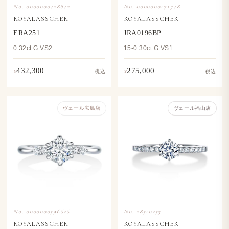
No. 0000000428842
No. 0000000171748
ROYALASSCHER
ROYALASSCHER
ERA251
JRA0196BP
0.32ct G VS2
15-0.30ct G VS1
432,300
275,000
¥
¥
税込
税込
ヴェール​広島店
ヴェール福山店
No. 0000000596626
No. 28510253
ROYALASSCHER
ROYALASSCHER