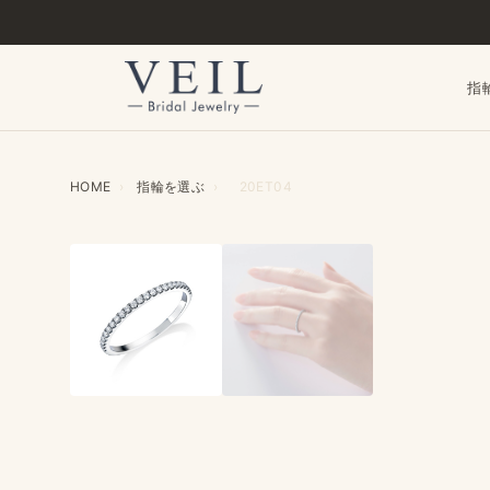
指
HOME
›
指輪を​選ぶ
›
20ET04
‹