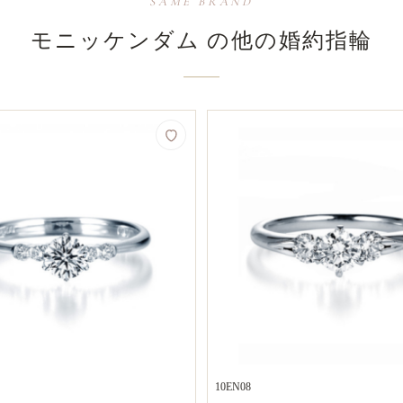
SAME BRAND
モニッケンダム の​他の​婚約指輪
10EN08