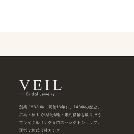
創業 1883 年​（明治16年）、​143年の​歴史。
広島・福山で​結婚指輪・婚約指輪を​取り扱う、​
ブライダルリング専門の​セレクトショップ。
運営：株式会社カジタ