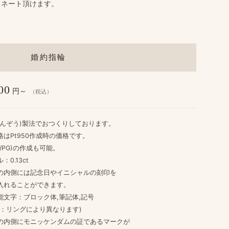
ィネート頂けます。
婚約指輪
00
円～
（税込）
んぞう​)製法で​おつくりしております。
格は​Pt950作成時の​価格です。
G/PG)の​作成も​可能。
0.13ct
​内側には​記念日や​イニシャルの​刻印を
入れる​ことができます。
能文字：ブロック体,筆記体,記号
リングに​より​異なります)
​内側に​モニッケンダムの​証である​マークが