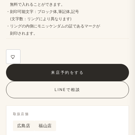
無料で​入れる​ことができます。
・​刻印可能文字：ブロック体,筆記体,記号
(文字数：リングに​より​異なります)
・リングの​内側に​モニッケンダムの​証である​マークが
刻印されます。​
来店予約を​する
LINEで​相談
取扱店舗
広島店
福山店