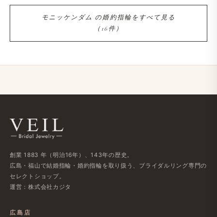
モニッケンダム の​婚約指輪を​すべて​見る​
（16件）
創業 1883 年​（明治16年）、​143年の​歴史。
広島・福山で​結婚指輪・婚約指輪を​取り扱う、​ブライダルリング専門の​
セレクトショップ。
運営：株式会社カジタ
広島店