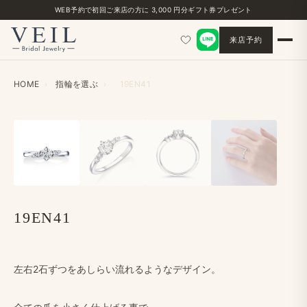
WEB予約で​初回ご来店の​方に​ 3,000 円分ギフト券プレゼント
来店予約
HOME
›
指輪を​選ぶ
›
19EN41
‹
›
19EN41
左右2​石ずつを​あしらい​流れるような​デザイン。