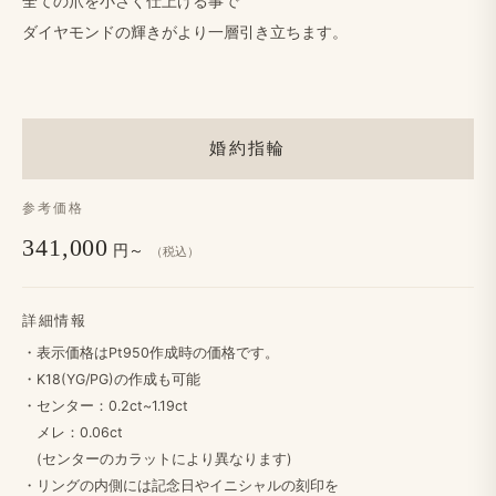
全ての​爪を​小さく​仕上げる​事で
ダイヤモンドの​輝きが​より​一層​引き立ちます。
婚約指輪
参考価格
341,000
円～
（税込）
詳細情報
・​表示価格は​Pt950作成時の​価格です。
・K18(YG/PG)の​作成も​可能
・センター：0.2ct~1.19ct
メレ：0.06ct
(センターの​カラットに​より​異なります)
・リングの​内側には​記念日や​イニシャルの​刻印を