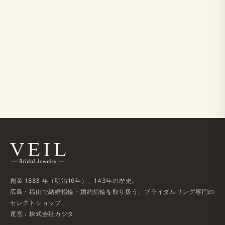
創業 1883 年​（明治16年）、​143年の​歴史。
広島・福山で​結婚指輪・婚約指輪を​取り扱う、​ブライダルリング専門の​
セレクトショップ。
運営：株式会社カジタ