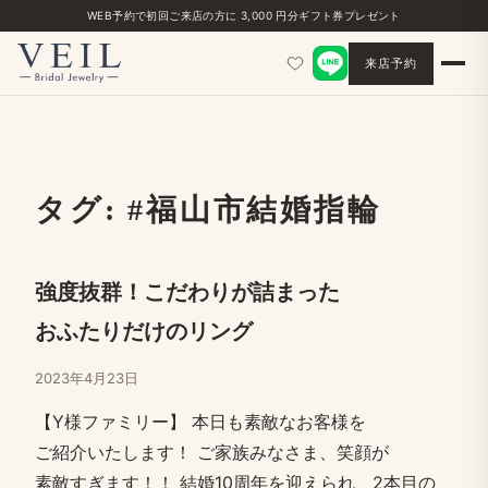
WEB予約で​初回ご来店の​方に​ 3,000 円分ギフト券プレゼント
来店予約
タグ:
#福山市結婚​指輪
強度抜群！​こだわりが​詰まった​
おふたりだけの​リング
2023年4月23日
【Y様ファミリー】 本日も​素敵な​お客様を​
ご紹介いたします！​ ご家族みなさま、笑顔が​
素敵すぎます！！​ 結婚​10周年を​迎えられ、​2本目の​