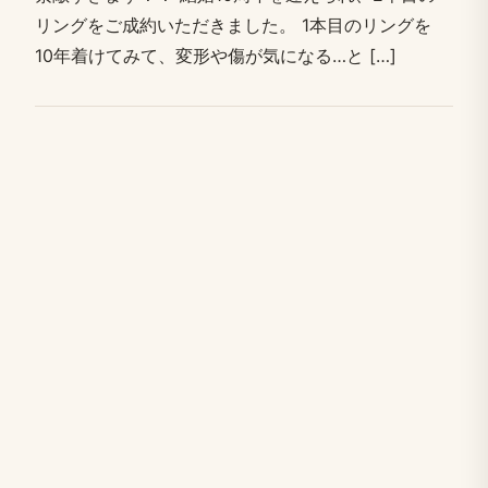
リングを​ご成約いただきました。​ 1本目の​リングを​
10年着けてみて、​変形や​傷が​気に​なる…と​ […​]