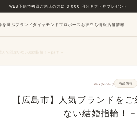
WEB予約で初回ご来店の方に 3,000 円分ギフト券プレゼント
輪を選ぶ
ブランド
ダイヤモンド
プロポーズ
お役立ち情報
店舗情報
んで間違いない結婚指輪！－part1－
2019.04.13
商品情報
【広島市】人気ブランドをご
ない結婚指輪！－p