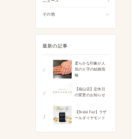
ニュース
2
その他
17
最新の記事
柔らかな印象が人
1
気のＵ字の結婚指
輪
【福山店】定休日
2
の変更のお知らせ
【Bridal Fair】ラザ
3
ールダイヤモンド