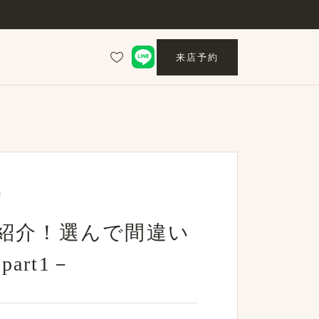
来店予約
紹介！選んで間違い
art1－