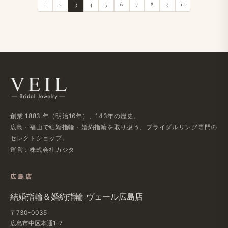
1
2
3
4
5
6
7
8
9
10
創業 1883 年（明治16年）、143年の歴史。
広島・福山で結婚指輪・婚約指輪を取り扱う、ブライダルリング専門の
セレクトショップ。
運営：株式会社カジタ
広島店
結婚指輪＆婚約指輪 ヴェール広島店
〒730-0035
広島市中区本通1-7