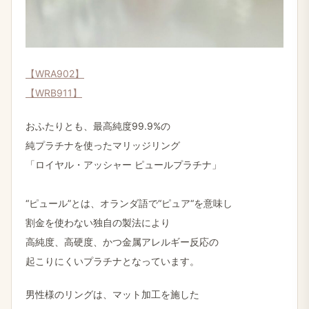
【WRA902】
【WRB911】
おふたりとも、最高純度99.9%の
​純プラチナを​使った​マリッジリング
「ロイヤル・アッシャー ピュールプラチナ」
“ピュール”とは、​オランダ語で​“ピュア“を​意味し
割金を​使わない​独自の​製法に​より
高純度、​高硬度、​かつ金属アレルギー反応の
起こりにくいプラチナと​なっています。
男性様のリングは、マット加工を​施した