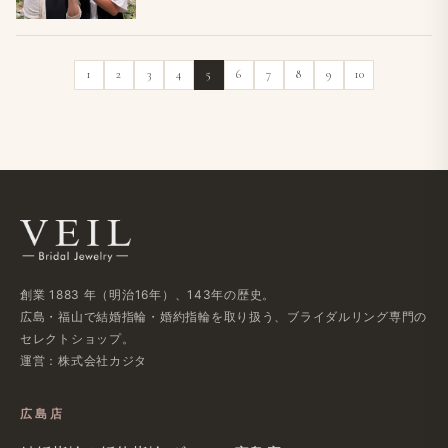
1
2
3
4
5
6
7
8
9
10
創業 1883 年（明治16年）、143年の歴史。
広島・福山で結婚指輪・婚約指輪を取り扱う、ブライダルリング専門の
セレクトショップ。
運営：株式会社カジタ
広島店