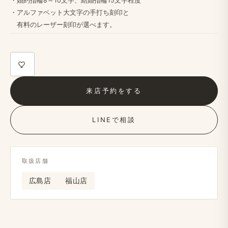
・婚約指輪8～10文字、​結婚​指輪15文字程度
・アルファベット大文字の​手打ち刻印と
​有料の​レーザー刻印が​選べます。
来店予約を​する
LINEで​相談
取扱店舗
広島店
福山店