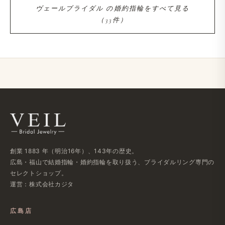
ヴェールブライダル の​婚約指輪を​すべて​見る​
（33件）
創業 1883 年​（明治16年）、​143年の​歴史。
広島・福山で​結婚指輪・婚約指輪を​取り扱う、​ブライダルリング専門の​
セレクトショップ。
運営：株式会社カジタ
広島店