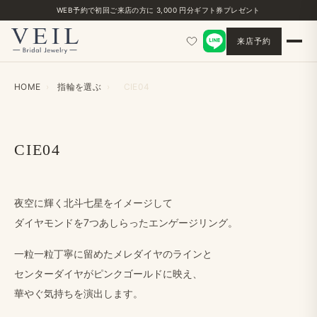
WEB予約で​初回ご来店の​方に​ 3,000 円分ギフト券プレゼント
来店予約
HOME
›
指輪を​選ぶ
›
CIE04
CIE04
夜​空に​輝く​北斗七星を​イメージして
ダイヤモンドを​7つあしらった​エンゲージリング。
一粒​一粒丁寧に​留めた​メレダイヤの​ラインと
センターダイヤが​ピンクゴールドに​映え、
華やぐ​気持ちを​演出します。