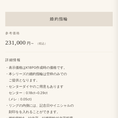
婚約指輪
参考価格
231,000
円～
（税込）
詳細情報
・​表示価格は​K18PG作成時の​価格です。
・本シリーズの​婚約指輪は​空枠のみでの
ご提供と​なります。
・センターダイヤの​ご用意も​あります
センター：0.18ct~0.29ct
(メレ：0.05ct)
・リングの​内側には、​記念日や​イニシャルの
刻印をを​入れる​ことができます。