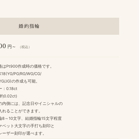
婚約指輪
00
円～
（税込）
格は​Pt900作成時の​価格です。
K18(YG/PG/RG/WG/CG/
G/JG)の​作成も​可能。
0.18ct
.02ct)
​内側には、​記念日や​イニシャルの
入れる​ことができます。
8～10文字、​結婚​指輪15文字程度
ァベット大文字の​手打ち刻印と
レーザー刻印が​選べます。