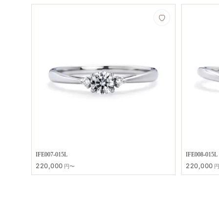
IFE007-015L
IFE008-015L
220,000
220,000
円〜