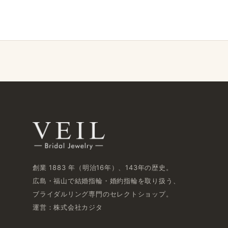
創業 1883 年​（明治16年）、​143年の​歴史。
広島・福山で​結婚指輪・婚約指輪を​取り扱う、​
ブライダルリング専門の​セレクトショップ。
運営：株式会社カジタ