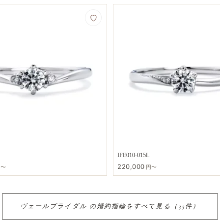
IFE010-015L
220,000
円〜
円〜
ヴェールブライダル の​婚約指輪を​すべて​見る​（33件）