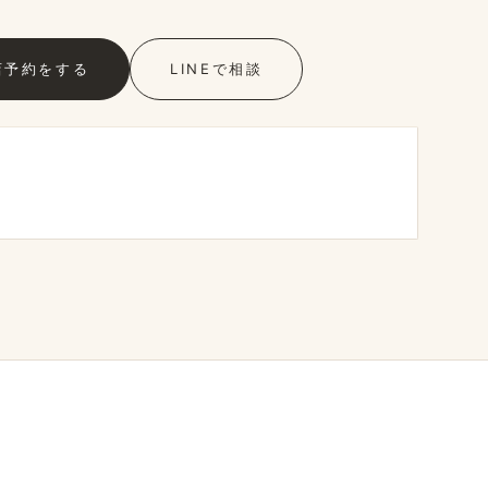
店予約を​する
LINEで​相談