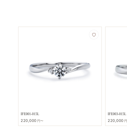
IFE001-015L
IFE003-015L
220,000
220,000
円〜