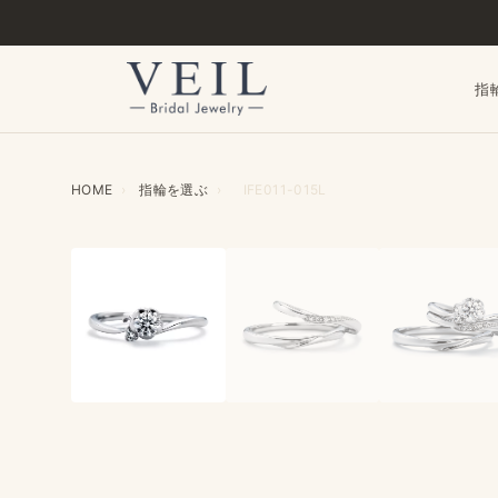
指
HOME
›
指輪を​選ぶ
›
IFE011-015L
‹