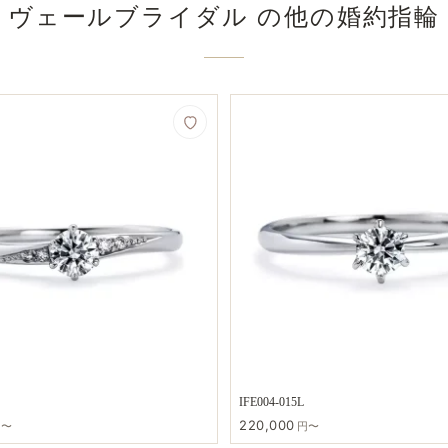
ヴェールブライダル の​他の​婚約指輪
IFE004-015L
220,000
円〜
円〜