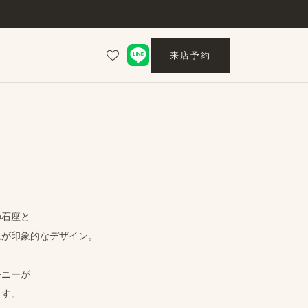
来店予約
​石座と
が​印象的な​デザイン。
モニーが
ます。