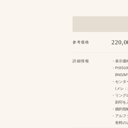
220,0
参考価格
詳細情報
・​表示価
・Pt950/
BNG/MY
・センター：
(メレ：約0
・リングの
刻印を​
・婚約指輪
・アルフ
​有料の​