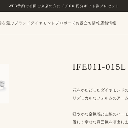
WEB予約で​初回ご来店の​方に​ 3,000 円分ギフト券プレゼント
輪を選ぶ
ブランド
ダイヤモンド
プロポーズ
お役立ち情報
店舗情報
›
IFE011-015L
花を​かた​どった​ダイヤモンドの
リズミカルな​フォルムの​アーム
軽やかな​空気感と​曲線の​ハー
優しく​幸せな​雰囲気を​演出し