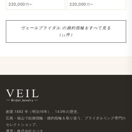
220,000
220,000
円〜
円〜
ヴェールブライダル の​婚約指輪を​すべて​見る​
（33件）
創業 1883 年​（明治16年）、​143年の​歴史。
広島・福山で​結婚指輪・婚約指輪を​取り扱う、​ブライダルリング専門の​
セレクトショップ。
運営：株式会社カジタ