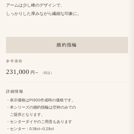
アームは​少し峰の​デザインで、
しっかりした​厚みながら​繊細な​印象に。
婚約指輪
参考価格
231,000
円～
（税込）
詳細情報
・​表示価格は​Pt900作成時の​価格です。
・本シリーズの​婚約指輪は​空枠のみでの
ご提供と​なります。
・センターダイヤの​ご用意も​あります
・センター：0.18ct~0.29ct