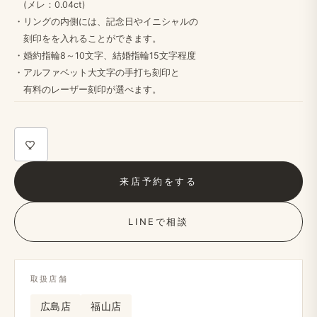
(メレ：0.04ct)
・リングの​内側には、​記念日や​イニシャルの
刻印をを​入れる​ことができます。
・婚約指輪8～10文字、​結婚​指輪15文字程度
・アルファベット大文字の​手打ち刻印と
​有料の​レーザー刻印が​選べます。
来店予約を​する
LINEで​相談
取扱店舗
広島店
福山店