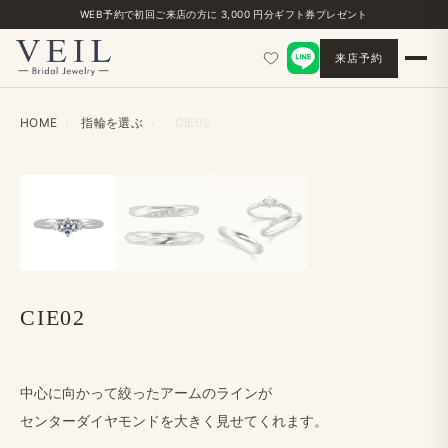
WEB予約で​初回ご来店の​方に​ 3,000 円分ギフト券プレゼント
来店予約
HOME
›
指輪を​選ぶ
›
CIE02
‹
›
CIE02
中心に​向かって​絞った​アームの​ラインが
センターダイヤモンドを​大きく​見せてくれます。