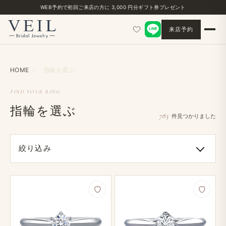
WEB予約で​初回ご来店の​方に​ 3,000 円分ギフト券プレゼント
来店予約
HOME
›
指輪を​選ぶ
FIND YOUR RING
指輪を選ぶ
783
件見つかりました
絞り込み