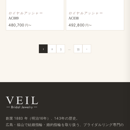
ロイヤルアッシャー
ロイヤルアッシャー
AC009
AC038
480,700
492,800
円〜
円〜
1
2
3
…
33
›
創業 1883 年​（明治16年）、​143年の​歴史。
広島・福山で​結婚指輪・婚約指輪を​取り扱う、​ブライダルリング専門の​