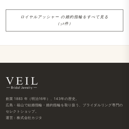
ロイヤルアッシャー の​婚約指輪を​すべて​見る​
（38件）
創業 1883 年​（明治16年）、​143年の​歴史。
広島・福山で​結婚指輪・婚約指輪を​取り扱う、​ブライダルリング専門の​
セレクトショップ。
運営：株式会社カジタ