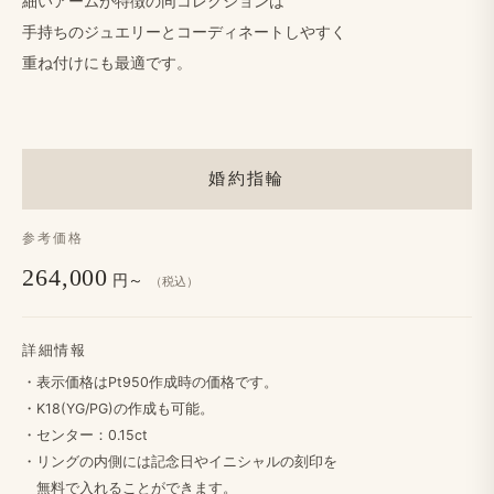
細い​アームが​特徴の​同コレクションは
手持ちの​ジュエリーと​コーディネートしやすく
重ね付けにも​最適です。
婚約指輪
参考価格
264,000
円～
（税込）
詳細情報
・​表示価格は​Pt950作成時の​価格です。
・K18(YG/PG)の​作成も​可能。
・センター：0.15ct
・リングの​内側には​記念日や​イニシャルの​刻印を​
無料で​入れる​ことができます。