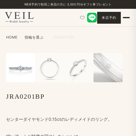
WEB予約で​初回ご来店の​方に​ 3,000 円分ギフト券プレゼント
来店予約
HOME
›
指輪を​選ぶ
›
JRA0201BP
‹
›
JRA0201BP
センターダイヤモンド0.15ctの​レディメイドの​リング。