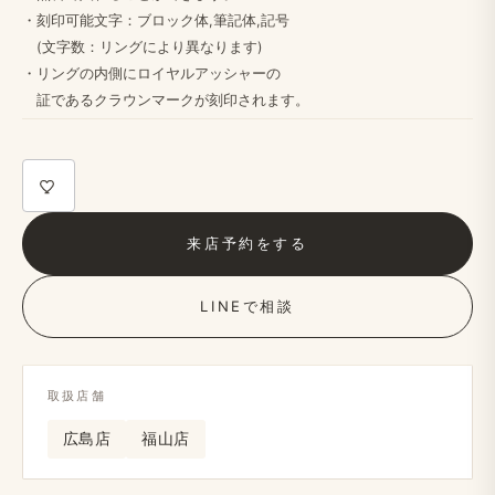
・​刻印可能文字：ブロック体,筆記体,記号
(文字数：リングに​より​異なります)
・リングの​内側に​ロイヤルアッシャーの
証である​クラウンマークが​刻印されます。​
来店予約を​する
LINEで​相談
取扱店舗
広島店
福山店