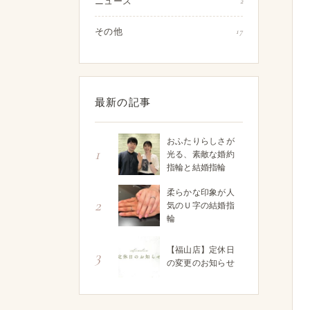
ニュース
2
その他
17
最新の記事
おふたりらしさが
1
光る、素敵な婚約
指輪と結婚指輪
柔らかな印象が人
2
気のＵ字の結婚指
輪
【福山店】定休日
3
の変更のお知らせ