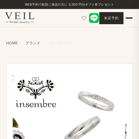
WEB予約で​初回ご来店の​方に​ 3,000 円分ギフト券プレゼント
来店予約
HOME
›
ブランド
›
インセンブレ