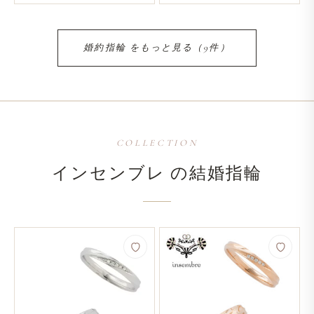
婚約指輪 を​もっと​見る​（9件）
COLLECTION
インセンブレ の​結婚​指輪