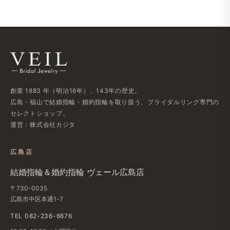
創業 1883 年​（明治16年）、​143年の​歴史。
広島・福山で​結婚指輪・婚約指輪を​取り扱う、​ブライダルリング専門の​
セレクトショップ。
運営：株式会社カジタ
広島店
結婚​指輪＆婚約指輪 ヴェール​広島店
〒730-0035
広島市中区本通1-7
TEL 082-236-6676