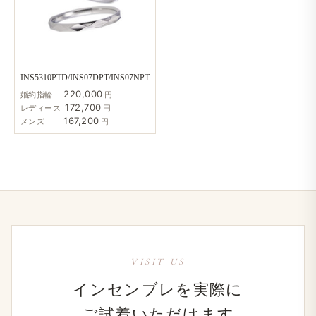
INS5310PTD/INS07DPT/INS07NPT
220,000
婚約指輪
円
172,700
レディース
円
167,200
メンズ
円
VISIT US
インセンブレを​実際に​
ご試着いただけます