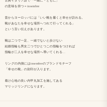
古典イタリア語で​「一緒に​・ともに」
の​意味を​持つ＝insembre
昔から​ヨーロッパには​「いい靴を​履くと​幸せが​訪れる。
靴が​あなたを​幸せな​場所へつれて​行ってくれる」
と​いう​言い​伝えが​あります。
靴は​二つで​一足、​一緒でないと​歩けない
結婚​指輪も​男女​二つで​ひとつ​この​指輪を​つければ
指輪が​二人を​幸せな​場所へ​導いてくれる…
リングの​内側には​insembreの​ブランドモチーフ
「幸せの​靴」の​刻印が​入ります。
着け心地の​良い​内甲丸加工を​施してある
マリッジリングに​なります。