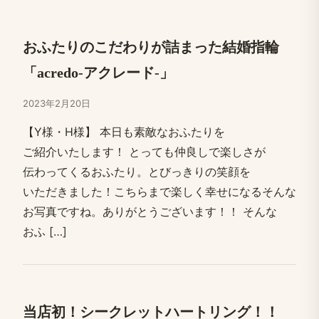
おふたりの​こだわりが​詰まった​結婚​指輪​
「acredo-アクレード-」
2023年2月20日
【Y様・H様】 本日も​素敵な​おふたりを​
ご紹介いたします！​ とっても​仲良しで​楽しさが​
伝わってくる​おふたり。​とびっきりの笑顔を​
いただきました！​こちらまで​楽しく​幸せに​なる​そんな​
お写真ですね。​ありがとう​ございます！！​ ​そんな​
おふ […​]
当店初！​シークレットハートリング！！