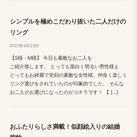
シンプルを​極めこだわり抜いた​二人だけの​
リング
2023年4月23日
【S様・M様】 ​今日も​素敵な​お二人を​
ご紹介致します。​ とっても​面白く​明る​い​男性様と​
とっても​お綺麗で笑顔の​素敵な​女性様。​仲良く​楽しく​
リング選びを​されていたのが​印象的でした。​ そんな​
お二人が​お選びに​なったのが​コチラです！​ 【 […​]
おふたりらしさ満載！​似顔絵入りの​結婚​