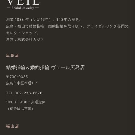
創業 1883 年​（明治16年）、​143年の​歴史。
広島・福山で​結婚指輪・婚約指輪を​取り扱う、​ブライダルリング専門の​
セレクトショップ。
運営：株式会社カジタ
広島店
結婚​指輪＆婚約指輪 ヴェール​広島店
〒730-0035
広島市中区本通1-7
TEL 082-236-6676
10:00–19:00／火曜定休
（祝祭日は​営業）
福山店