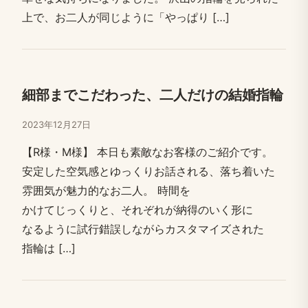
上で、​お二人が​同じように​「やっぱり​ […​]
細部まで​こだわった、​二人だけの​結婚​指輪
2023年12月27日
【R様・M様】 本日も​素敵な​お客様の​ご紹介です。​
安定した​空気感と​ゆっくり​お話される、​落ち着いた​
雰囲気が​魅力的な​お二人。​ 時間を​
かけてじっくりと、​それぞれが​納得の​いく​形に​
なるように​試行錯誤しながら​カスタマイズされた​
指輪は​ […​]