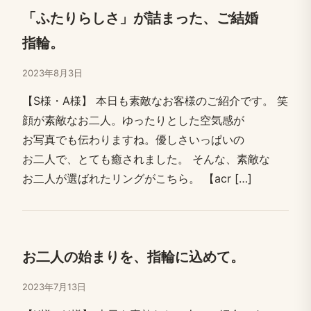
「ふたりらしさ」が​詰まった、​ご結婚​
指輪。
2023年8月3日
【S様・A様】 本日も​素敵な​お客様の​ご紹介です。​ 笑​
顔が​素敵な​お二人。​ゆったりと​した​空気感が​
お写真でも​伝わりますね。​優しさいっぱいの​
お二人で、​とても​癒されました。​ そんな、​素敵な​
お二人が​選ばれた​リングが​こちら。​ 【acr […​]
お二人の​始まりを、​指輪に​込めて。
2023年7月13日