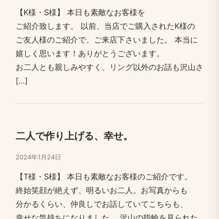
【K様・S様】 本日も​素敵な​お客様を​
ご紹介致します。​ 以前、​当店で​ご購入された​K様の​
ご友人様の​ご紹介で、​ご来店下さいました。​ 本当に​
嬉しく​思います！​ありがとう​ございます。​
お二人とも​親しみやすく、​リング以外の​お話も​沢山さ
[…​]
二人で​作り上げる、​幸せ。
2024年1月24日
【T様・S様】 本日も​素敵な​お客様の​ご紹介です。​
終始笑​顔が​絶えず、​明る​い​お二人。​お写真からも​
分かる​くらい、​仲良しで​お話していて​こちらも、​
幸せな​気持ちに​なりました。​ 沢山の​指輪を​見られた​