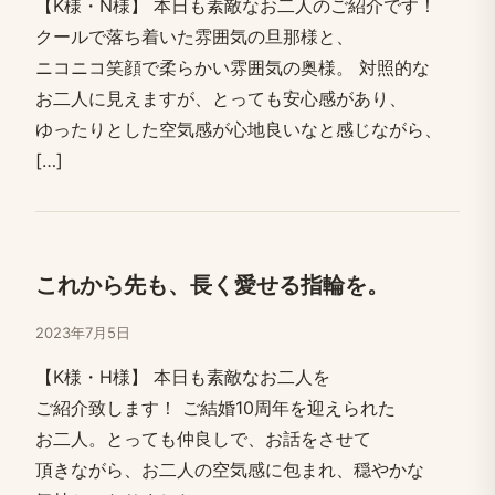
【K様・N様】 本日も​素敵な​お二人の​ご紹介です！​
クールで​落ち着いた​雰囲気の​旦那様と、​
ニコニコ笑顔で​柔らかい​雰囲気の​奥様。​ 対照的な​
お二人に​見えますが、​とっても​安心感が​あり、​
ゆったりと​した​空気感が​心地良いなと​感じながら、​
[…​]
これから​先も、​長く​愛せる​指輪を。
2023年7月5日
【K様・H様】 本日も​素敵な​お二人を​
ご紹介致します！​ ご結婚​10周年を​迎えられた​
お二人。​とっても​仲良しで、​お話を​させて​
頂きながら、​お二人の​空気感に​包まれ、​穏やかな​