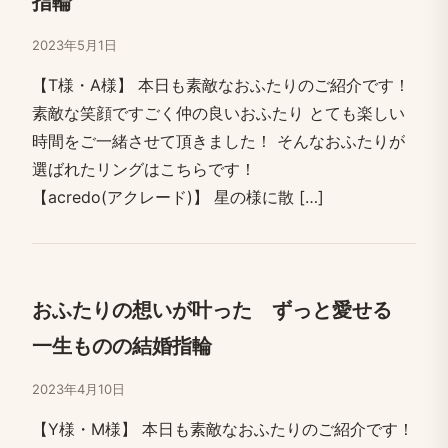
指輪
2023年5月1日
【T様・A様】 本日も​素敵な​おふたりの​ご紹介です！​
素敵な笑顔ですごく​仲の​良い​おふたり​ とても​楽しい​
時間を​ご一緒させて​頂きました！​ ​そんな​おふたりが​
選ばれた​リングは​こちらです！​
【acredo(アクレード)】 星の​様に​散 […​]
おふたりの​想いが​叶った​ ずっと​愛せる​
一生ものの​結婚​指輪
2023年4月10日
【Y様・M様】 本日も​素敵な​おふたりの​ご紹介です！​