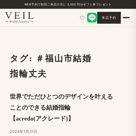
WEB予約で​初回ご来店の​方に​ 3,000 円分ギフト券プレゼント
来店予約
タグ:
＃福山市結婚​
指輪丈夫
世界で​ただ​ひとつの​デザインを​叶える​
ことのできる​結婚​指輪
【acredo(アクレード)】
2024年1月31日