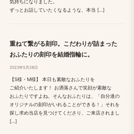
気持ちに​なりました。​
ずっとお話していたくなるような、​本当 […​]
重ねて​繋がる​刻印。​こだわりが​詰まった​
おふたりの​刻印を​結婚​指輪に。
2023年5月28日
【S様・M様】 本日も​素敵な​おふたりを​
ご紹介いたします！​ お洒落さんで笑​顔が​素敵な​
おふたりですよね。​そんな​おふたりは、​「自分達の​
オリジナルの​刻印が​いれる​ことができる！」​それを​
探し求め当店を​見つけてくださり、​ご来店されまし
[…​]