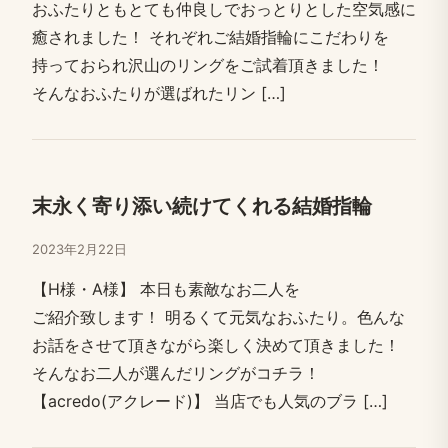
おふたりとも​とても​仲良しで​おっとりと​した​空気感に​
癒されました！​ それぞれご結婚​指輪に​こだわりを​
持っておられ沢山の​リングを​ご試着​頂きました！​ ​
そんな​おふたりが​選ばれた​リン […​]
末永く​寄り​添い​続けてくれる​結婚​指輪
2023年2月22日
【H様・A様】 本日も​素敵な​お二人を​
ご紹介致します！​ 明るくて​元気な​おふたり。​色んな​
お話を​させて​頂きながら​楽しく​決めて​頂きました！​ ​
そんな​お二人が​選んだリングが​コチラ！​
【acredo(アクレード)】 当店でも​人気の​ブラ […​]