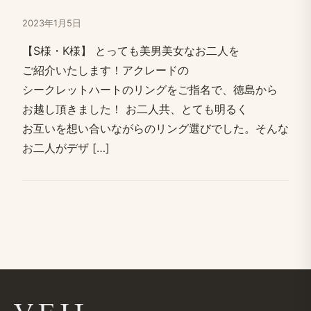
2023年1月5日
【S様・K様】 とっても​美男美女な​お二人を​
ご紹介いたします！​アクレードの​
シークレットハートの​リングを​ご指名で、​徳島から​
お越し​頂きました！​ お二人共、​とても​明るく​
お互いを​想い合いながらの​リング選びでした。​そんな​
お二人が​デザ […​]