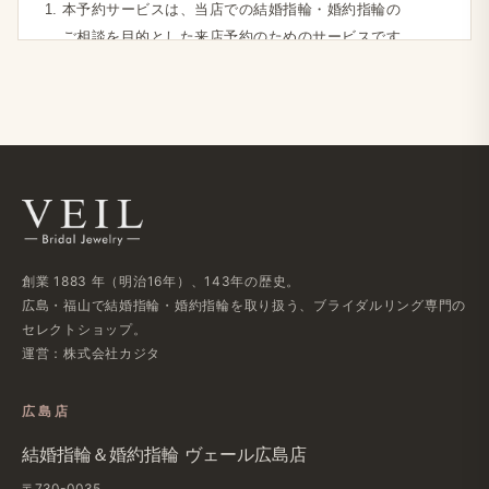
本予約サービスは、​当店での​結婚指輪・婚約指輪の​
ご相談を​目的とした​来店予約の​ための​サービスです。
ご相談​時間は​【約1時間〜2時間】を​予定しております。​
お時間に​余裕を​もって​ご来店ください。
ご予約フォームには、​正確な​情報を​ご入力ください。​
内容に​不備が​ある​場合、​確認の​ご連絡が​できない​場合が​
ございます。
ご予約確定後、​当店より​メールまたは​お電話にて確認の​
ご連絡を​差し上げる​場合が​ございます。
【第2条​（変更・キャンセルに​ついて）​】
創業 1883 年​（明治16年）、​143年の​歴史。
広島・福山で​結婚指輪・婚約指輪を​取り扱う、​ブライダルリング専門の​
やむを​得ず予約の​日時変更や​キャンセルを​される​場合は、​
セレクトショップ。
事前に​お電話または​メールにて​ご連絡ください。
運営：株式会社カジタ
無断キャンセルや​直前の​キャンセルが​続いた​場合、​
次回以降の​ご予約を​お断りさせていただく​場合が​
広島店
ございます。
結婚​指輪＆婚約指輪 ヴェール​広島店
【第3条​（サービス提供の​中止等）​】
〒730-0035