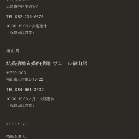
天候や​災害、​その​他やむを​得ない​事情に​より、​ご予約​
広島市中区本通1-7
日時の​変更や​サービス提供を​中止させていただく​
TEL 082-236-6676
ことがあります。
10:00–19:00／火曜定休
この​場合、​当店より​速やかに​ご連絡いたしますが、​
（祝祭日は​営業）
交通費や​宿泊費等の​補償は​いたしかねます。
【第4条​（個人情報の​取り扱い）​】
福山店
ご入力いただいた​個人情報は、​予約確認・連絡・
結婚​指輪＆婚約指輪 ヴェール福山店
サービス向上の​ための​参考に​利用させていただきます。
〒720-0031
法令に​基づく​場合を​除き、​第三者への​提供は​
福山市三吉町2-13-22
いたしません。
詳細は​当店の​プライバシーポリシーを​ご確認ください。
TEL 084-961-3732
10:00–19:00／月・火曜定休
【第5条​（禁止事項）​】
（祝祭日は​営業）
お客様に​安心して​ご相談いただく​ため、​以下の​行為は​
ご遠慮ください。
SITEMAP
虚偽の​情報の​入力
指輪を選ぶ
営利目的での​予約