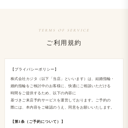
TERMS OF SERVICE
ご利用規約
【プライバシーポリシー】
株式会社カジタ​（以下​「当店」と​いいます）は、​結婚指輪・
婚約指輪を​ご検討中の​お客様に、​快適に​ご相談いただける​
時間を​ご提供する​ため、​以下の​内容に​
基づきご来店予約サービスを​運営しております。​ご予約の​
際には、​本内容を​ご確認の​うえ、​同意を​お願い​いたします。
【第1条​（ご予約に​ついて）​】