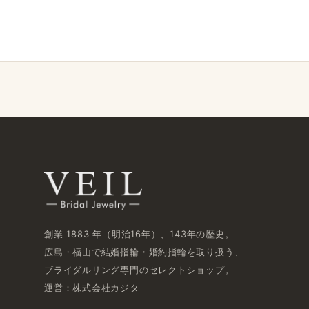
創業 1883 年​（明治16年）、​143年の​歴史。
広島・福山で​結婚指輪・婚約指輪を​取り扱う、​
ブライダルリング専門の​セレクトショップ。
運営：株式会社カジタ