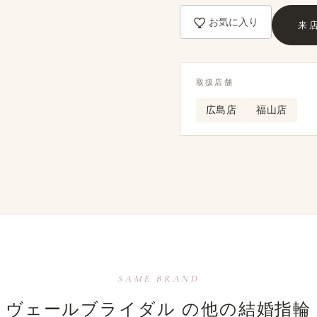
お気に入り
来
取扱店舗
広島店
福山店
SAME BRAND
ヴェールブライダル の​他の​結婚​指輪