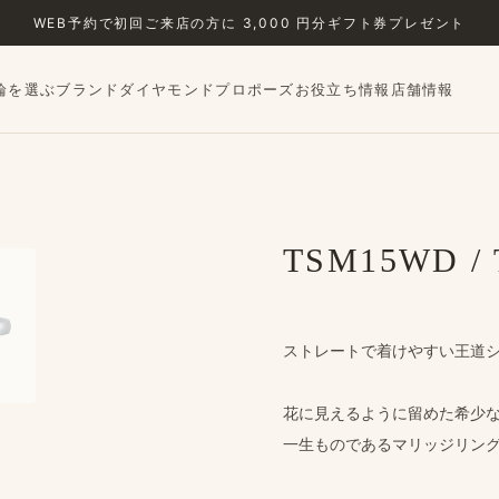
WEB予約で​初回ご来店の​方に​ 3,000 円分ギフト券プレゼント
輪を選ぶ
ブランド
ダイヤモンド
プロポーズ
お役立ち情報
店舗情報
›
TSM15WD /
ストレートで​着けやすい​王道
花に​見えるように​留めた​希少
一生ものである​マリッジリング