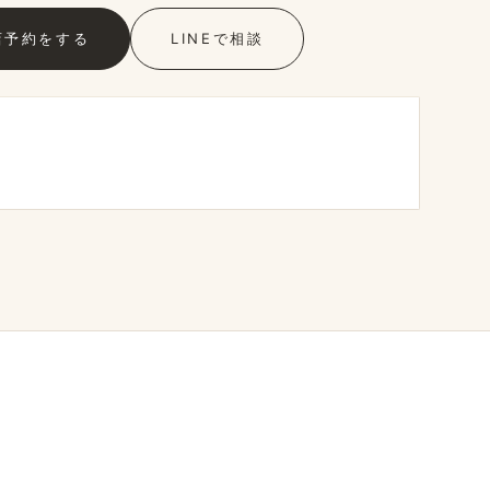
店予約を​する
LINEで​相談