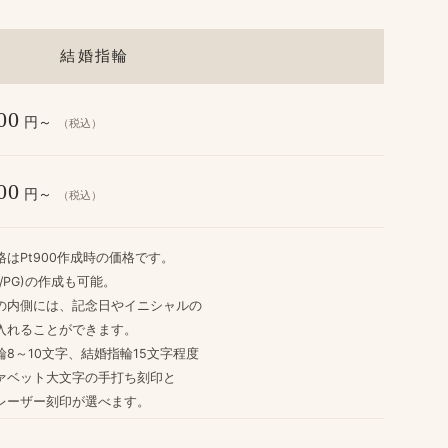
結婚指輪
00
円～
（税込）
00
円～
（税込）
格は​Pt900作成時の​価格です。
G/PG)の​作成も​可能。
​内側には、​記念日や​イニシャルの
入れる​ことができます。
8～10文字、​結婚​指輪15文字程度
ァベット大文字の​手打ち刻印と
レーザー刻印が​選べます。