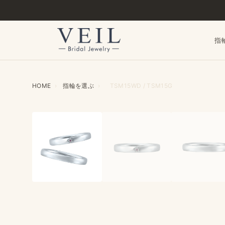
指
HOME
›
指輪を​選ぶ
›
TSM15WD / TSM15G
‹