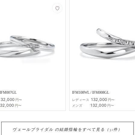
 IFM007GL
IFM108WL / IFM008GL
132,000
132,000
円〜
レディース
円〜
132,000
132,000
円〜
メンズ
円〜
ヴェールブライダル の​結婚​指輪を​すべて​見る​（31件）