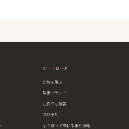
SITEMAP
指輪を選ぶ
取扱ブランド
お役立ち情報
来店予約
休
すぐ​持って帰れる​婚約指輪