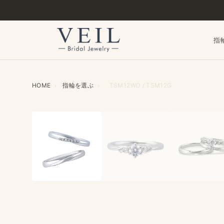
指
HOME
›
指輪を​選ぶ
›
TSM12WD / TSM12G
‹