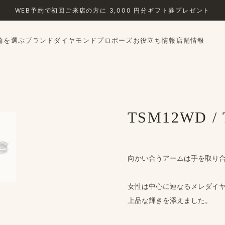
WEB予約で​初回ご来店の​方に​ 3,000 円分ギフト券プレゼント
輪を選ぶ
ブランド
ダイヤモンド
プロポーズ
お役立ち情報
店舗情報
›
TSM12WD /
向かい合う​アームは​手を​取り
女性は​中心に​連なる​メレダイ
上品な​輝きを​添えました。