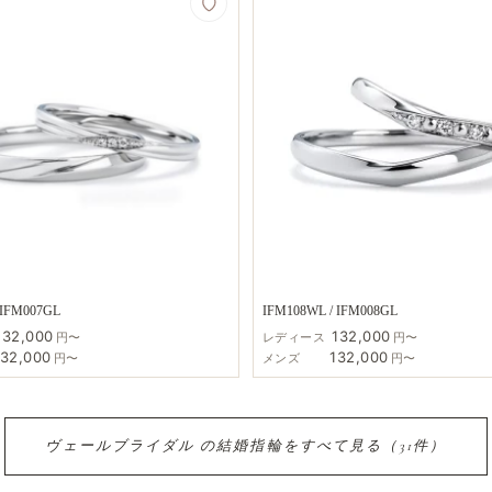
 IFM007GL
IFM108WL / IFM008GL
132,000
132,000
円〜
レディース
円〜
132,000
132,000
円〜
メンズ
円〜
ヴェールブライダル の​結婚​指輪を​すべて​見る​（31件）