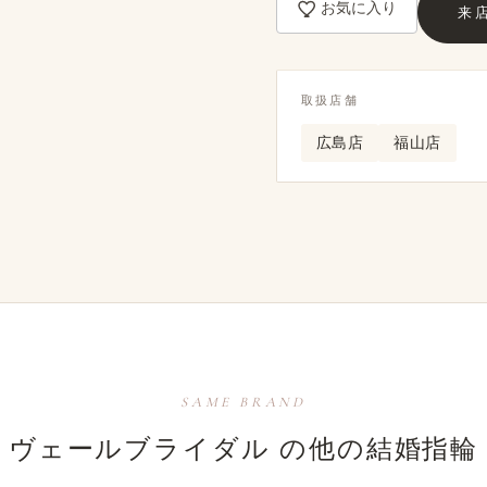
お気に入り
来
取扱店舗
広島店
福山店
SAME BRAND
ヴェールブライダル の​他の​結婚​指輪