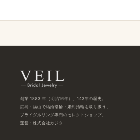
創業 1883 年​（明治16年）、​143年の​歴史。
広島・福山で​結婚指輪・婚約指輪を​取り扱う、​
ブライダルリング専門の​セレクトショップ。
運営：株式会社カジタ