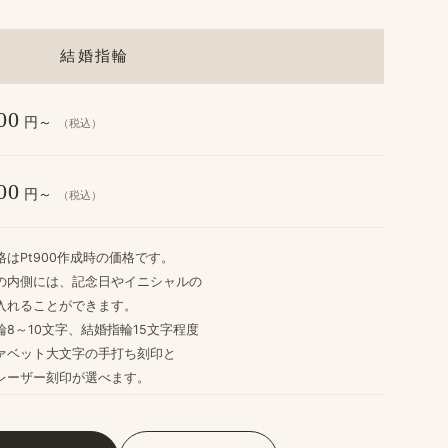
結婚指輪
00
円～
（税込）
00
円～
（税込）
格は​Pt900作成時の​価格です。
​内側には、​記念日や​イニシャルの
入れる​ことができます。
8～10文字、​結婚​指輪15文字程度
ァベット大文字の​手打ち刻印と
レーザー刻印が​選べます。