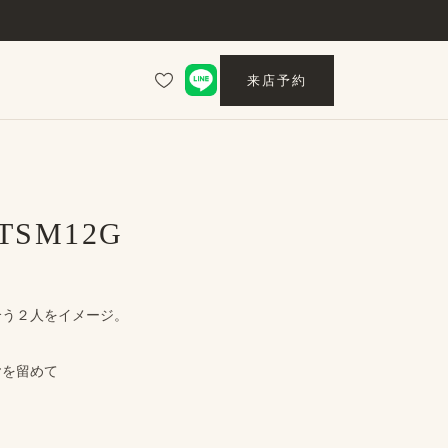
来店予約
 TSM12G
合う​２人を​イメージ。
ヤを​留めて