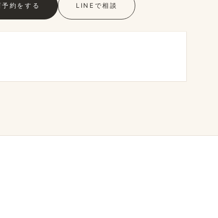
店予約を​する
LINEで​相談