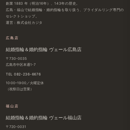
創業 1883 年​（明治16年）、​143年の​歴史。
広島・福山で​結婚指輪・婚約指輪を​取り扱う、​ブライダルリング専門の​
セレクトショップ。
運営：株式会社カジタ
広島店
結婚​指輪＆婚約指輪 ヴェール​広島店
〒730-0035
広島市中区本通1-7
TEL 082-236-6676
10:00–19:00／火曜定休
（祝祭日は​営業）
福山店
結婚​指輪＆婚約指輪 ヴェール福山店
〒720-0031