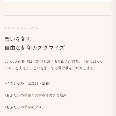
ENGRAVING
想いを​刻む、
自由な​刻印カスタマイズ
acredo の​刻印は、​定型を​超える​自由さが​特徴。​「他には​ない​
一本」を​支える、​想いを​形に​する​選択肢を​ご紹介します。
イニシャル・記念日（定番）
おふたりの
手書き文字
をそのまま彫刻
おふたりの
手形
のプリント