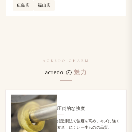
広島店
福山店
ACREDO CHARM
acredo の
​魅力
圧倒的な​強度
鍛造製法で​強度を​高め、​キズに​強く​
変形しにくい一生ものの​品質。