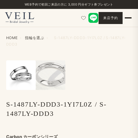
WEB予約で​初回ご来店の​方に​ 3,000 円分ギフト券プレゼント
来店予約
HOME
›
指輪を​選ぶ
›
S-1487LY-DDD3-1YI7L0Z / S-1487LY-
DDD3
‹
›
S-1487LY-DDD3-1YI7L0Z / S-
1487LY-DDD3
Carbon カーボンシリーズ