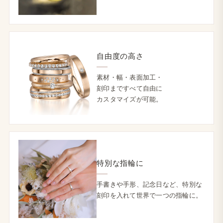
自由度の​高さ
素材・幅・​表面加工・
刻印まですべて​自由に​
カスタマイズが​可能。
特別な​指輪に
手​書きや​手形、​記念日など、​特別な​
刻印を​入れて​世界で​一つの​指輪に。