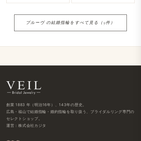
プルーヴ の​結婚​指輪を​すべて​見る​（9件）
創業 1883 年​（明治16年）、​143年の​歴史。
広島・福山で​結婚指輪・婚約指輪を​取り扱う、​ブライダルリング専門の​
セレクトショップ。
運営：株式会社カジタ