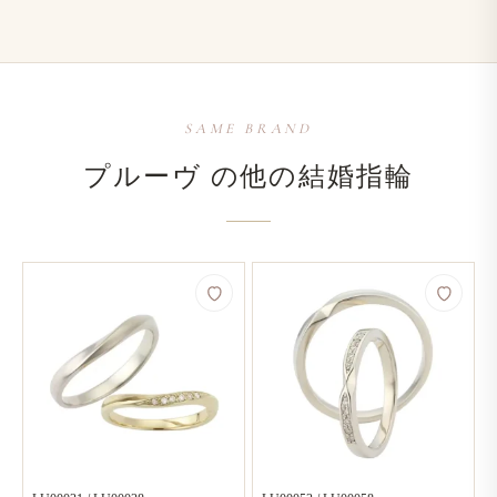
SAME BRAND
プルーヴ の​他の​結婚​指輪