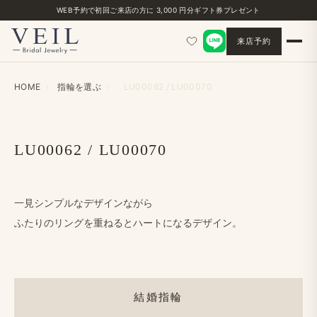
WEB予約で​初回ご来店の​方に​ 3,000 円分ギフト券プレゼント
来店予約
HOME
›
指輪を​選ぶ
›
LU00062 / LU00070
LU00062 / LU00070
一見シンプルな​デザインながら
ふたりの​リングを​重ねると​ハートに​なる​デザイン。
結婚指輪