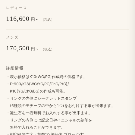
レディース
116,600
円～
（税込）
メンズ
170,500
円～
（税込）
詳細情報
・​表示価格は​K10(WG/PG)作成時の​価格です。
・Pt900/K18(WG/YG/PG/ChG/PtG)/
K10(YG/ChG/BG)の​作成も​可能。
・リングの​​内側に​​シークレットスタンプ
(6種類の​​モチーフの​​中から​​1つ)を​​お付けする​​事が​​出来ます。
・誕生石を​​一石​無料で​​お入れする​​事が​​出来ます。
・リングの​​​内側には​​​記念日や​​​イニシャルの​​​刻印を
無料で​​​入れる​​​ことができます。
・​刻印可能文字：英数字​(筆記体,ブロック体),