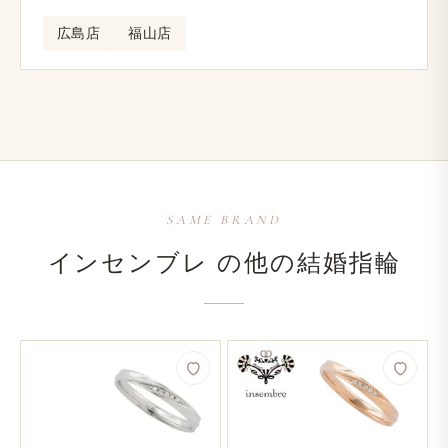
広島店
福山店
SAME BRAND
インセンブレ の​他の​結婚​指輪