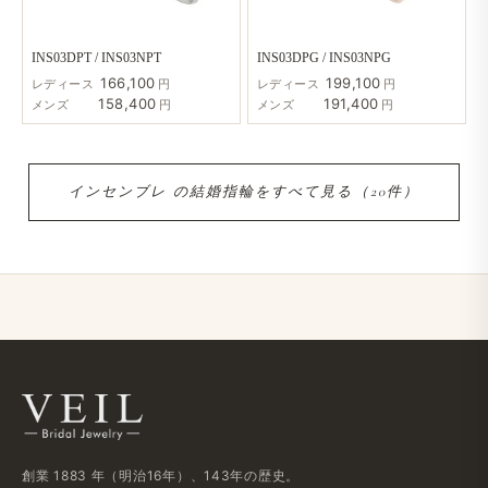
INS03DPT / INS03NPT
INS03DPG / INS03NPG
166,100
199,100
レディース
円
レディース
円
158,400
191,400
メンズ
円
メンズ
円
インセンブレ の​結婚​指輪を​すべて​見る​（20件）
創業 1883 年​（明治16年）、​143年の​歴史。