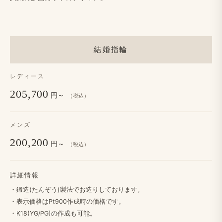
結婚指輪
レディース
205,700
円～
（税込）
メンズ
200,200
円～
（税込）
詳細情報
・鍛造(たんぞう​)製法で​お造りしております。
・​表示価格は​Pt900作成時の​価格です。
・K18(YG/PG)の​作成も​可能。