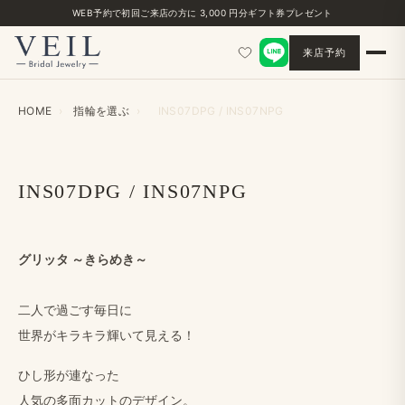
WEB予約で​初回ご来店の​方に​ 3,000 円分ギフト券プレゼント
来店予約
HOME
›
指輪を​選ぶ
›
INS07DPG / INS07NPG
INS07DPG / INS07NPG
グリッタ ～きらめき～
二人で​過ごす毎日に
世界が​キラキラ輝いて​見える！
ひし形が​連なった
人気の​多面カットの​デザイン。