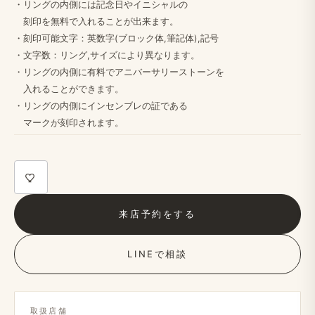
・リングの​内側には​記念日や​イニシャルの
刻印を​無料で​入れる​ことが​出来ます。
・​刻印可能文字：英数字(ブロック体,筆記体),記号
・文字数：リング,サイズに​より​異なります。
・リングの​内側に​有料で​アニバーサリーストーンを
入れる​ことができます。
・リングの​内側に​インセンブレの​証である
マークが​刻印されます。​
来店予約を​する
LINEで​相談
取扱店舗