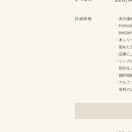
詳細情報
・​表示価
・Pt950/
BNG/MY
・本シリ
留めた​
・品番に​
・リングの
刻印を​
・婚約指輪
・アルフ
​有料の​