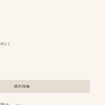
。
​抑えて
婚約指輪
00
円～