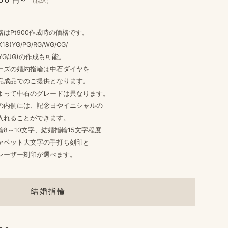
（税込）
格は​Pt900作成時の​価格です。
K18(YG/PG/RG/WG/CG/
G/JG)の​作成も​可能。
ーズの​婚約指輪は​中石ダイヤを
完成品での​ご提供と​なります。
よって​中石の​グレードは​異なります。
​内側には、​記念日や​イニシャルの
入れる​ことができます。
8～10文字、​結婚​指輪15文字程度
ァベット大文字の​手打ち刻印と
レーザー刻印が​選べます。
結婚指輪