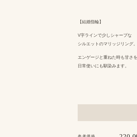
【結婚​指輪】
V字ラインで​少し​シャープな
シルエットの​マリッジリング
エンゲージと​重ねた​時も​甘さを
日常​使いにも​馴染みます。
220,0
参考価格