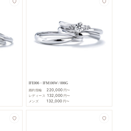
IFE006・IFM106W / 006G
220,000
婚約指輪
円〜
132,000
レディース
円〜
132,000
メンズ
円〜