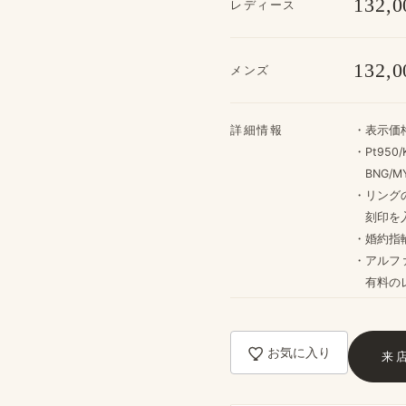
132,0
レディース
132,0
メンズ
詳細情報
・​表示価
・Pt950/
BNG/MY
・リングの
刻印を​
・婚約指輪
・アルフ
​有料の​
お気に入り
来