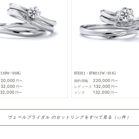
110W / 010G
IFE011・IFM111W / 011G
220,000
220,000
円〜
婚約指輪
円〜
132,000
132,000
円〜
レディース
円〜
132,000
132,000
円〜
メンズ
円〜
ヴェールブライダル の​セットリングを​すべて​見る​（27件）