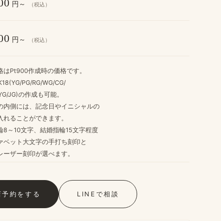
00
円～
（税込）
00
円～
（税込）
格は​Pt900作成時の​価格です。
K18(YG/PG/RG/WG/CG/
G/JG)の​作成も​可能。
​内側には、​記念日や​イニシャルの
入れる​ことができます。
8～10文字、​結婚​指輪15文字程度
ァベット大文字の​手打ち刻印と
レーザー刻印が​選べます。
店予約を​する
LINEで​相談