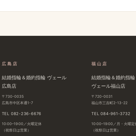
広島店
福山店
結婚​指輪＆婚約指輪 ヴェール​
結婚​指輪＆婚約指輪
広島店
ヴェール福山店
〒730-0035
〒720-0031
広島市中区本通1-7
福山市三吉町2-13-22
TEL 082-236-6676
TEL 084-961-3732
10:00–19:00／火曜定休
10:00–19:00／月・火曜定
（祝祭日は​営業）
（祝祭日は​営業）