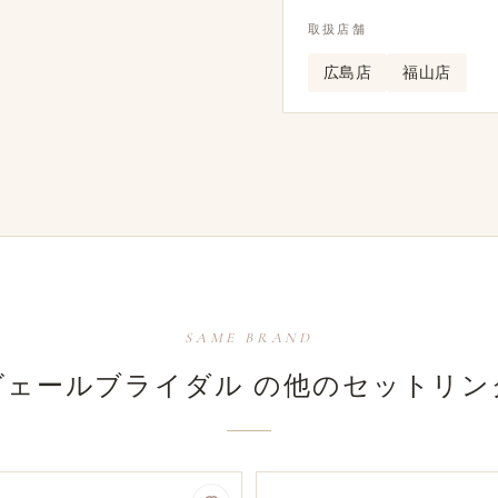
取扱店舗
広島店
福山店
SAME BRAND
ヴェールブライダル の​他の​セットリン