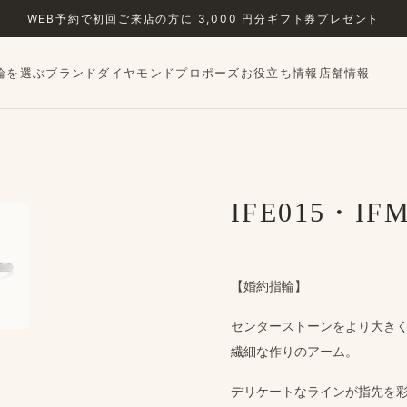
WEB予約で​初回ご来店の​方に​ 3,000 円分ギフト券プレゼント
輪を選ぶ
ブランド
ダイヤモンド
プロポーズ
お役立ち情報
店舗情報
›
IFE015・IFM
【婚約指輪】
センターストーンを​より​大きく
繊細な​作りの​アーム。
デリケートな​ラインが​指先を​