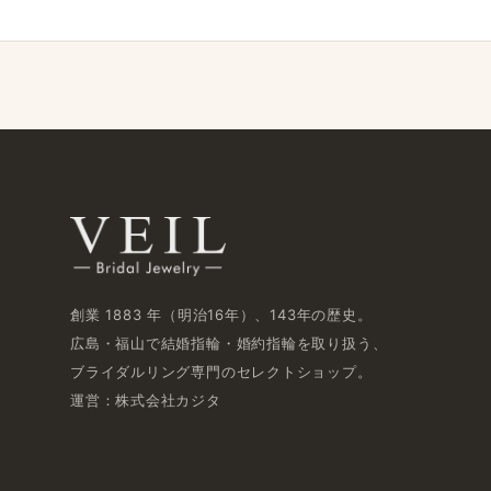
創業 1883 年​（明治16年）、​143年の​歴史。
広島・福山で​結婚指輪・婚約指輪を​取り扱う、​
ブライダルリング専門の​セレクトショップ。
運営：株式会社カジタ