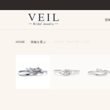
指
HOME
›
指輪を​選ぶ
›
IFE015・IFM115W / 015G
‹