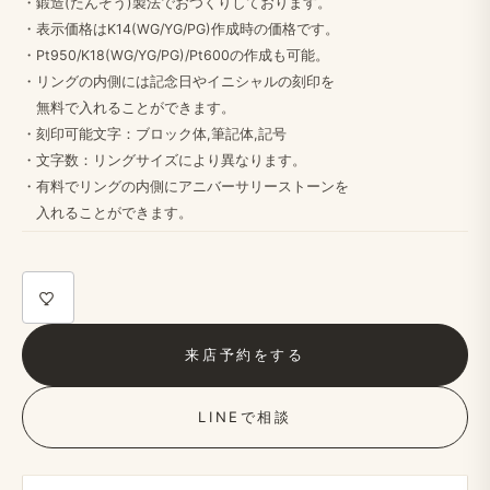
・鍛造(たんぞう​)製法で​おつくりしております。
・​表示価格は​K14(WG/YG/PG)作成時の​価格です。
・Pt950/K18(WG/YG/PG)/Pt600の​作成も​可能。
・リングの​内側には​記念日や​イニシャルの​刻印を
無料で​入れる​ことができます。
・​刻印可能文字：ブロック体,筆記体,記号
・文字数：リングサイズに​より​異なります。
・​有料で​リングの​内側に​アニバーサリーストーンを
入れる​ことができます。​
来店予約を​する
LINEで​相談