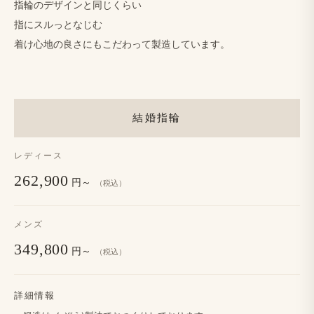
指輪の​デザインと​同じくらい
指に​スルっと​なじむ
着け心地の​良さにも​こだわって​製造しています。
結婚指輪
レディース
262,900
円～
（税込）
メンズ
349,800
円～
（税込）
詳細情報