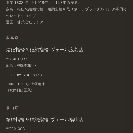
創業 1883 年​（明治16年）、​143年の​歴史。
広島・福山で​結婚指輪・婚約指輪を​取り扱う、​ブライダルリング専門の​
セレクトショップ。
運営：株式会社カジタ
広島店
結婚​指輪＆婚約指輪 ヴェール​広島店
〒730-0035
広島市中区本通1-7
TEL 082-236-6676
10:00–19:00／火曜定休
（祝祭日は​営業）
福山店
結婚​指輪＆婚約指輪 ヴェール福山店
〒720-0031