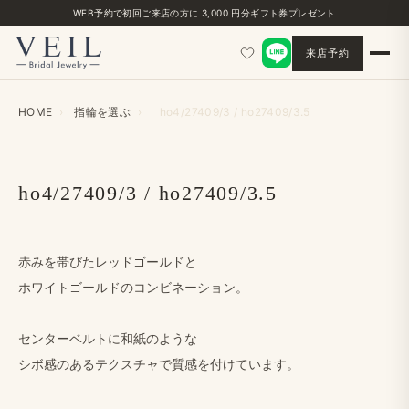
WEB予約で​初回ご来店の​方に​ 3,000 円分ギフト券プレゼント
来店予約
HOME
›
指輪を​選ぶ
›
ho4/27409/3 / ho27409/3.5
ho4/27409/3 / ho27409/3.5
赤みを​帯びた​レッドゴールドと
ホワイトゴールドの​コンビネーション。
センターベルトに​和紙のような
シボ感の​ある​テクスチャで​質感を​付けています。