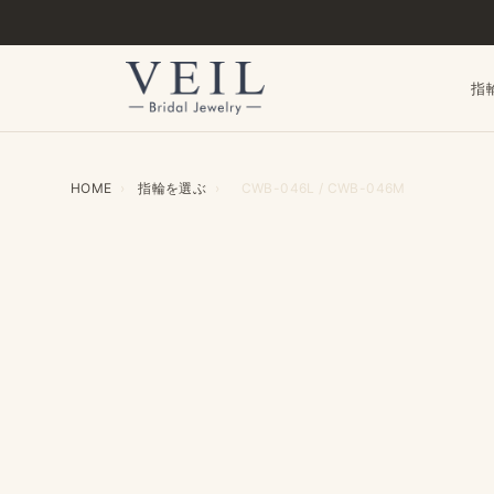
指
HOME
›
指輪を​選ぶ
›
CWB-046L / CWB-046M