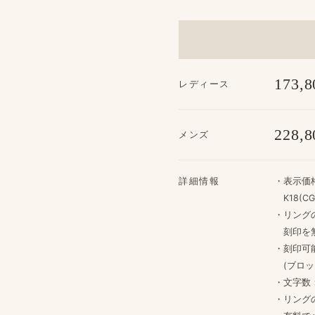
173,8
レディース
228,8
メンズ
詳細情報
・​表示価
K18(CG
・リングの
刻印を​
・​刻印
(ブロック
・文字数
・リングの