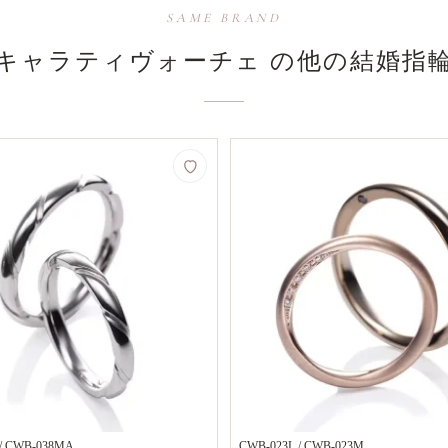
SAME BRAND
キャラティヴォーチェ の​他の​結婚​指
/ CWB-038MA
CWB-023L / CWB-023M