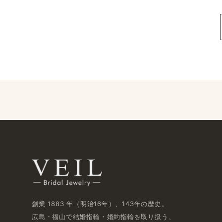
創業 1883 年​（明治16年）、​143年の​歴史。
広島・福山で​結婚指輪・婚約指輪を​取り扱う、​