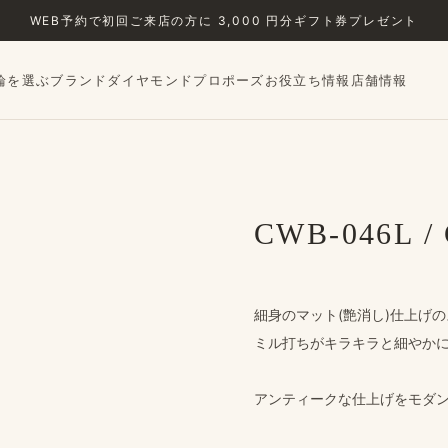
WEB予約で​初回ご来店の​方に​ 3,000 円分ギフト券プレゼント
輪を選ぶ
ブランド
ダイヤモンド
プロポーズ
お役立ち情報
店舗情報
CWB-046L /
細身の​マット(艶消し)仕上げの
ミル打ちが​キラキラと​細やかに
アンティークな仕上げを​モダン