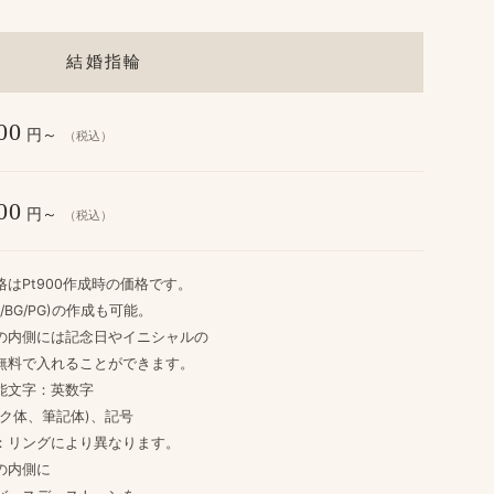
結婚指輪
00
円～
（税込）
00
円～
（税込）
格は​Pt900作成時の​価格です。
/BG/PG)の​作成も​可能。
​内側には​記念日や​イニシャルの
無料で​入れる​ことができます。
可能文字：英数字
体、​筆記体)、​記号
：リングに​より​異なります。
​内側に