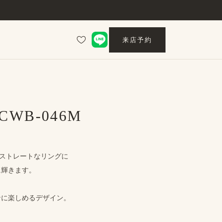
来店予約
 CWB-046M
​ストレートな​リングに
​輝きます。
に​楽しめる​デザイン。