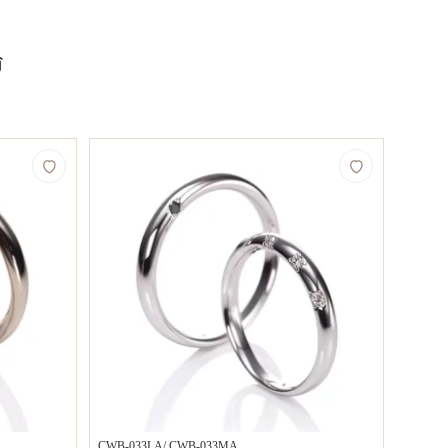
輪
CWB-033LA/ CWB-033MA