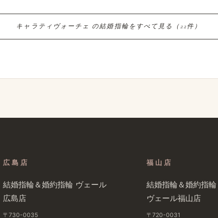
キャラティヴォーチェ の​結婚​指輪を​すべて​見る​（22件）
広島店
福山店
結婚​指輪＆婚約指輪 ヴェール​
結婚​指輪＆婚約指輪
広島店
ヴェール福山店
〒730-0035
〒720-0031