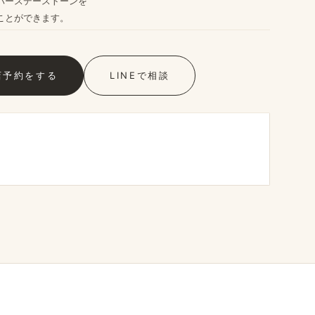
​バースデーストーンを
ことができます。​
店予約を​する
LINEで​相談