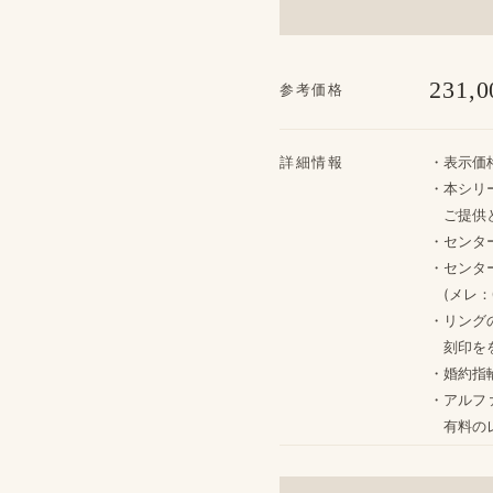
231,0
参考価格
詳細情報
・​表示価
・本シリ
ご提供と
・センタ
・センター：
(メレ：0.
・リングの
刻印をを
・婚約指輪
・アルフ
​有料の​