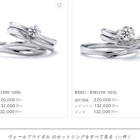
110W / 010G
IFE011・IFM111W / 011G
220,000
220,000
円〜
婚約指輪
円〜
132,000
132,000
円〜
レディース
円〜
132,000
132,000
円〜
メンズ
円〜
ヴェールブライダル の​セットリングを​すべて​見る​（27件）