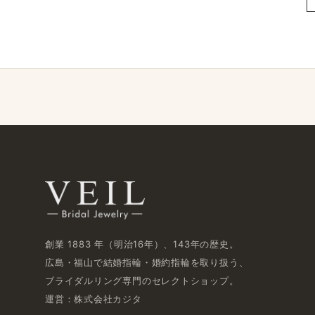
創業 1883 年​（明治16年）、​143年の​歴史。
広島・福山で​結婚指輪・婚約指輪を​取り扱う、​
ブライダルリング専門の​セレクトショップ。
運営：株式会社カジタ