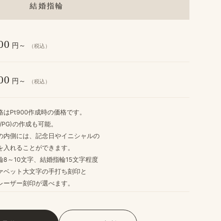
結婚指輪
00
円～
（税込）
00
円～
（税込）
格は​Pt900作成時の​価格です。
G/PG)の​作成も​可能。
​内側には、​記念日や​イニシャルの
​入れる​ことができます。
8～10文字、​結婚​指輪15文字程度
ァベット大文字の​手打ち刻印と
レーザー刻印が​選べます。