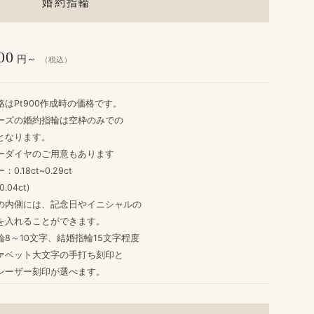
婚約指輪
00
円～
（税込）
格は​Pt900作成時の​価格です。
ーズの​婚約指輪は​空枠のみでの
​なります。
ーダイヤの​ご用意も​あります
0.18ct~0.29ct
04ct)
​内側には、​記念日や​イニシャルの
​入れる​ことができます。
8～10文字、​結婚​指輪15文字程度
ァベット大文字の​手打ち刻印と
レーザー刻印が​選べます。