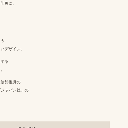
​印象に。
よう
しい​デザイン。
用する
す。
大使館推奨の
ズジャパン社」の
。