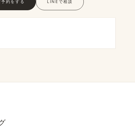
店予約を​する
LINEで​相談
グ