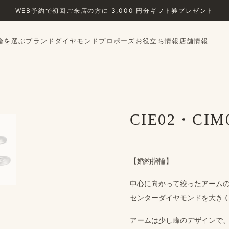
WEB予約で​初回ご来店の​方に​ 3,000 円分ギフト券プレゼント
輪を選ぶ
ブランド
ダイヤモンド
プロポーズ
お役立ち情報
店舗情報
›
CIE02・CIM
【婚約指輪】
中心に​向かって​絞った​アーム
センターダイヤモンドを​大きく
アームは​少し峰の​デザインで