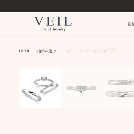
指
HOME
›
指輪を​選ぶ
›
CIE02・CIM02WD / CIM02G
‹