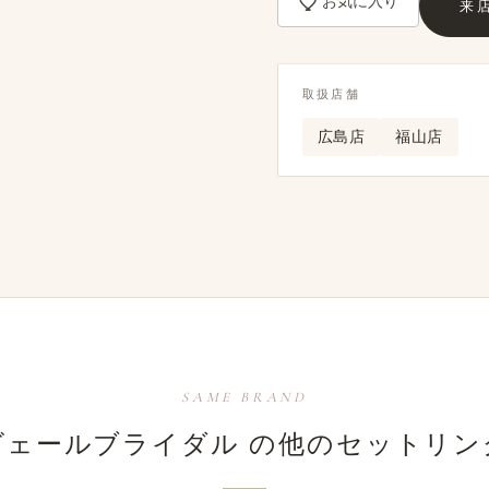
お気に入り
来
取扱店舗
広島店
福山店
SAME BRAND
ヴェールブライダル の​他の​セットリン