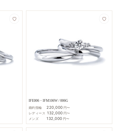
IFE006・IFM106W / 006G
220,000
婚約指輪
円〜
132,000
レディース
円〜
132,000
メンズ
円〜