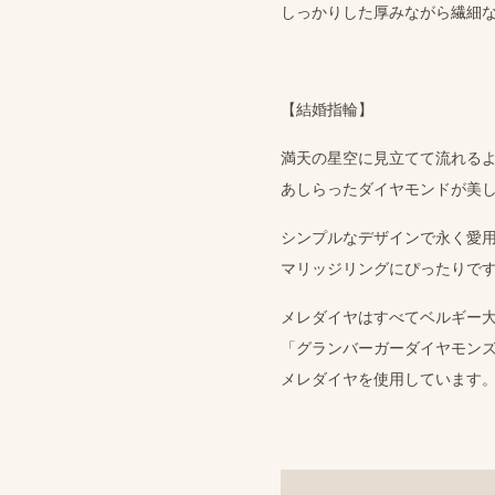
しっかりした​厚みながら​繊細な
【結婚​指輪】
満天の​星空に​見立てて​流れる​
あしらった​ダイヤモンドが​美
シンプルな​デザインで​永く​愛
マリッジリングに​ぴったりで
メレダイヤは​すべて​ベルギー
​「グランバーガーダイヤモン
メレダイヤを​使用しています