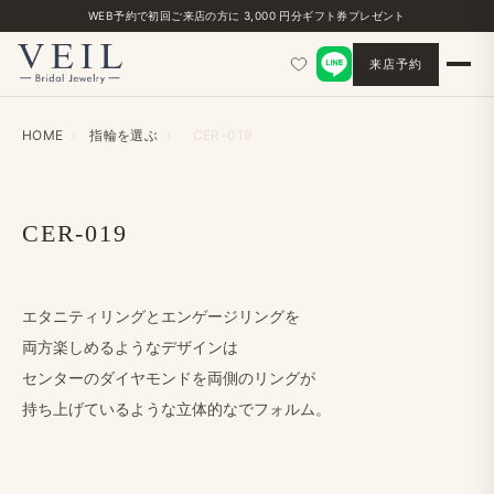
WEB予約で​初回ご来店の​方に​ 3,000 円分ギフト券プレゼント
来店予約
HOME
›
指輪を​選ぶ
›
CER-019
CER-019
エタニティリングと​エンゲージリングを
両方​楽しめるような​デザインは
センターの​ダイヤモンドを​両側の​リングが
持ち上げているような​立体的なで​フォルム。