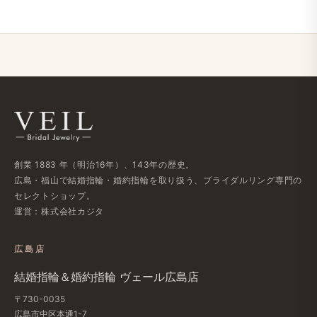
創業 1883 年​（明治16年）、​143年の​歴史。
広島・福山で​結婚指輪・婚約指輪を​取り扱う、​ブライダルリング専門の​
セレクトショップ。
運営：株式会社カジタ
広島店
結婚​指輪＆婚約指輪 ヴェール​広島店
〒730-0035
広島市中区本通1-7