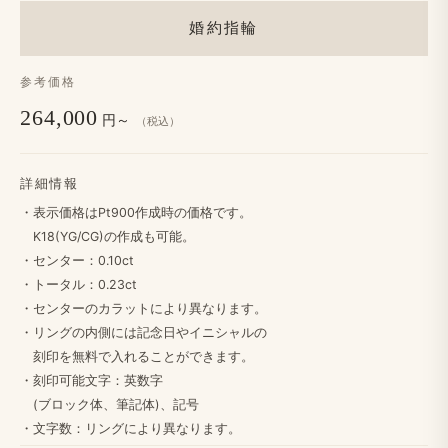
婚約指輪
参考価格
264,000
円～
（税込）
詳細情報
・​表示価格は​Pt900作成時の​価格です。
K18(YG/CG)の​作成も​可能。
・センター：0.10ct
・トータル：0.23ct
・センターの​カラットに​より​異なります。​
・リングの​内側には​記念日や​イニシャルの
刻印を​無料で​入れる​ことができます。
・​刻印可能文字：英数字
(ブロック体、​筆記体)、​記号
・文字数：リングに​より​異なります。​