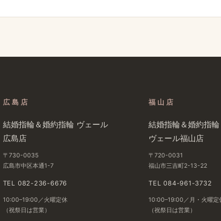
広島店
福山店
結婚​指輪＆婚約指輪 ヴェール​
結婚​指輪＆婚約指輪
広島店
ヴェール福山店
〒730-0035
〒720-0031
広島市中区本通1-7
福山市三吉町2-13-22
TEL 082-236-6676
TEL 084-961-3732
10:00–19:00／火曜定休
10:00–19:00／月・火曜定
（祝祭日は​営業）
（祝祭日は​営業）