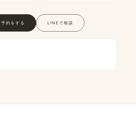
店予約を​する
LINEで​相談