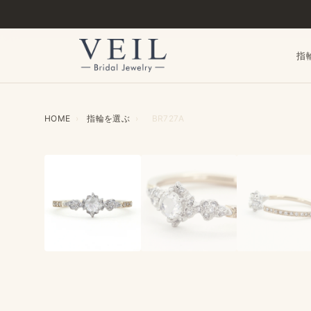
指
HOME
›
指輪を​選ぶ
›
BR727A
‹