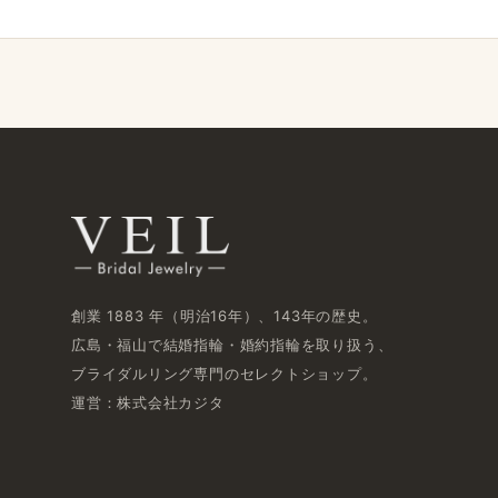
創業 1883 年​（明治16年）、​143年の​歴史。
広島・福山で​結婚指輪・婚約指輪を​取り扱う、​
ブライダルリング専門の​セレクトショップ。
運営：株式会社カジタ