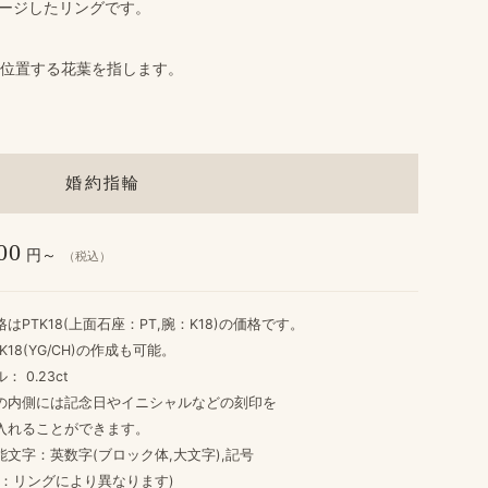
イメージしたリングです。
輪に​位置する​花葉を​指します。
婚約指輪
00
円～
（税込）
は​PTK18(上面石座：PT,腕：K18)の​価格です。
/K18(YG/CH)の​作成も​可能。
： 0.23ct
​内側には​記念日や​イニシャルなどの​刻印を
入れる​ことができます。
能文字：英数字(ブロック体,大文字),記号
リングに​より​異なります)