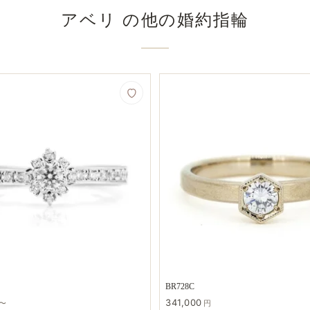
アベリ の​他の​婚約指輪
BR728C
341,000
〜
円