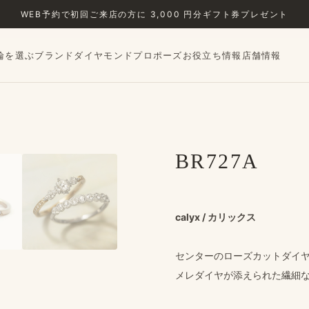
WEB予約で​初回ご来店の​方に​ 3,000 円分ギフト券プレゼント
輪を選ぶ
ブランド
ダイヤモンド
プロポーズ
お役立ち情報
店舗情報
›
BR727A
calyx / カリックス
センターの​ローズカットダイ
メレダイヤが​添えられた​繊細な