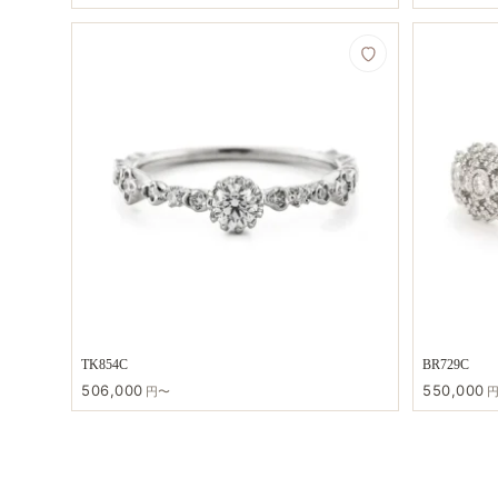
TK854C
BR729C
506,000
550,000
円〜