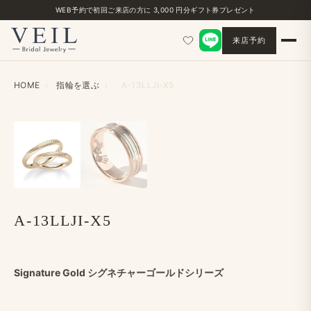
WEB予約で​初回ご来店の​方に​ 3,000 円分ギフト券プレゼント
来店予約
HOME
›
指輪を​選ぶ
›
A-13LLJI-X5
‹
›
A-13LLJI-X5
Signature Gold シグネチャーゴールドシリーズ