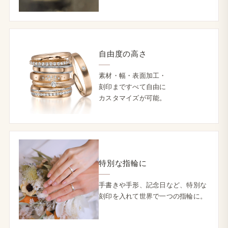
自由度の​高さ
素材・幅・​表面加工・
刻印まですべて​自由に​
カスタマイズが​可能。
特別な​指輪に
手​書きや​手形、​記念日など、​特別な​
刻印を​入れて​世界で​一つの​指輪に。