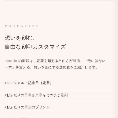
ENGRAVING
想いを​刻む、
自由な​刻印カスタマイズ
acredo の​刻印は、​定型を​超える​自由さが​特徴。​「他には​ない​
一本」を​支える、​想いを​形に​する​選択肢を​ご紹介します。
イニシャル・記念日（定番）
おふたりの
手書き文字
をそのまま彫刻
おふたりの
手形
のプリント