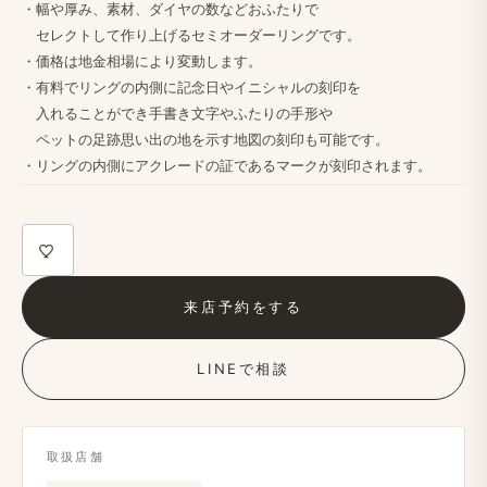
・幅や​​厚み、​​素材、​​ダイヤの​​数など​​おふたりで
セレクトして​​作り上げる​​セミオーダーリングです。
・価格は​​地金相場に​​より​​変動します。​​
・​有料で​​リングの​​内側に​​記念日や​​イニシャルの​​刻印を
入れる​​ことができ手書き文字や​​ふたりの​​手形や
ペットの​​足跡​思い出の​​地を​​示す地図の​​刻印も​​可能です。
・リングの​​内側に​​アクレードの​​証である​​マークが​​刻印されます。​​
来店予約を​する
LINEで​相談
取扱店舗