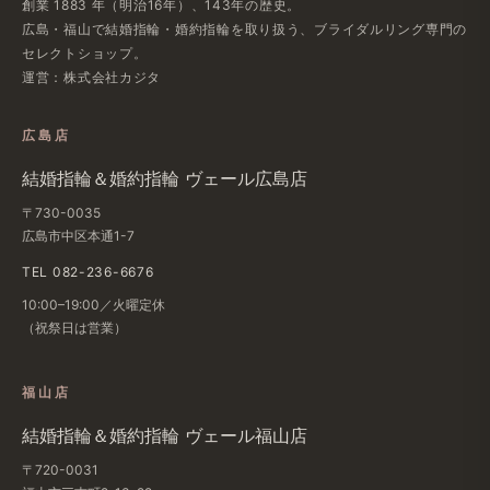
創業 1883 年​（明治16年）、​143年の​歴史。
広島・福山で​結婚指輪・婚約指輪を​取り扱う、​ブライダルリング専門の​
セレクトショップ。
運営：株式会社カジタ
広島店
結婚​指輪＆婚約指輪 ヴェール​広島店
〒730-0035
広島市中区本通1-7
TEL 082-236-6676
10:00–19:00／火曜定休
（祝祭日は​営業）
福山店
結婚​指輪＆婚約指輪 ヴェール福山店
〒720-0031