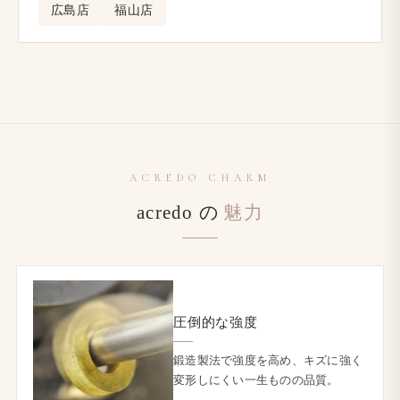
広島店
福山店
ACREDO CHARM
acredo の
​魅力
圧倒的な​強度
鍛造製法で​強度を​高め、​キズに​強く​
変形しにくい一生ものの​品質。