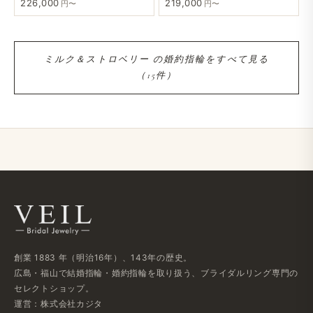
226,000
219,000
円〜
円〜
ミルク＆ストロベリー の​婚約指輪を​すべて​見る​
（15件）
創業 1883 年​（明治16年）、​143年の​歴史。
広島・福山で​結婚指輪・婚約指輪を​取り扱う、​ブライダルリング専門の​
セレクトショップ。
運営：株式会社カジタ