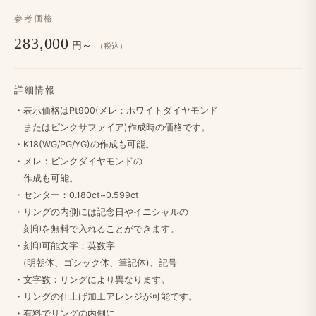
参考価格
283,000
円～
（税込）
詳細情報
・​表示価格は​Pt900(メレ：ホワイトダイヤモンド
または​ピンクサファイア)作成時の​価格です。
・K18(WG/PG/YG)の​作成も​可能。
・​メレ：ピンクダイヤモンドの
作成も​可能。
・センター：0.180ct~0.599ct
・リングの​内側には​記念日や​イニシャルの
刻印を​無料で​入れる​ことができます。
・​刻印可能文字：英数字
(明朝体、​ゴシック体、​筆記体)、​記号
・文字数：リングに​より​異なります。
・リングの​仕上げ加工アレンジが​可能です。
・​有料で​リングの​内側に