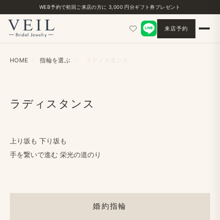
WEB予約で​初回ご来店の​方に​ 3,000 円分ギフト券プレゼント
来店予約
HOME
›
指輪を​選ぶ
›
ラディスタンス
ラディスタンス
上り坂も​ 下り坂も​
手を​繋いで​進む 栄光の​道のり
婚約指輪