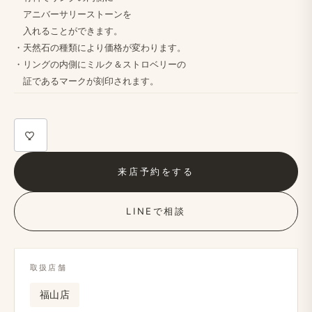
アニバーサリーストーンを
入れる​ことができます。
・天然石の​種類に​より​価格が​変わります。
・リングの​内側に​ミルク＆ストロベリーの
証である​マークが​刻印されます。​
来店予約を​する
LINEで​相談
取扱店舗
福山店