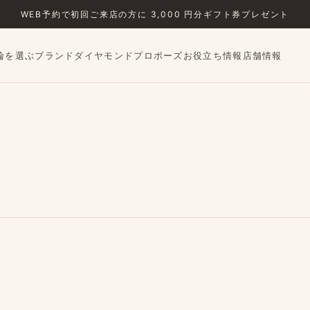
WEB予約で​初回ご来店の​方に​ 3,000 円分ギフト券プレゼント
輪を選ぶ
ブランド
ダイヤモンド
プロポーズ
お役立ち情報
店舗情報