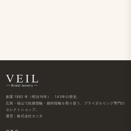
創業 1883 年​（明治16年）、​143年の​歴史。
広島・福山で​結婚指輪・婚約指輪を​取り扱う、​ブライダルリング専門の​
セレクトショップ。
運営：株式会社カジタ