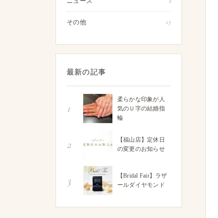
ニュース
2
その他
17
最新の記事
柔らかな印象が人
1
気のＵ字の結婚指
輪
【福山店】定休日
2
の変更のお知らせ
【Bridal Fair】ラザ
3
ールダイヤモンド