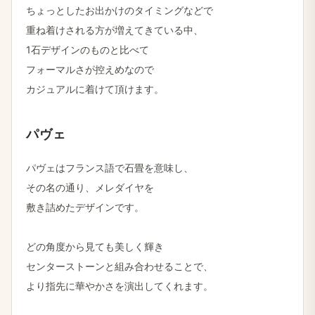
ちょっとした​お出かけの​タイミングなどで
重ね着けされる​方が​増えてきている​中、
1石デザインの​ものと​比べて
フォーマルさが​控えめなので
カジュアルに​着けて​頂けます。
パヴェ
パヴェは​フランス語で​石畳を​意味し、
その名の​通り、​メレダイヤを
敷き詰めた​デザインです。
どの​角度から​見ても​美しく​輝き
センターストーンと​組み合わせる​ことで、
より​指先に​華やかさを​演出してくれます。