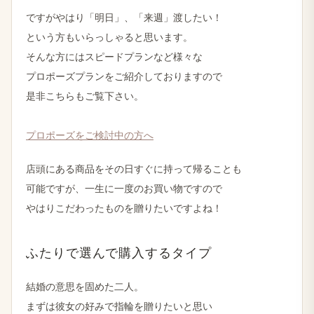
ですが​やはり​「明日」、​「来週」渡したい！
と​いう​方も​いらっしゃると​思います。
そんな​方には​スピードプランなど​様々な
プロポーズプランを​ご紹介しておりますので
是非こちらも​ご覧下さい。
プロポーズを​ご検討中の​方​へ
店頭に​ある​商品を​その​日すぐに​持って帰る​ことも
可能ですが、​一生に​一度の​お買い物ですので
やはりこだわった​ものを​贈りたいですよね！
ふたりで​選んで​購入する​タイプ
結婚の​意思を​固めた​二人。
まずは​彼女の​好みで​指輪を​贈りたいと​思い