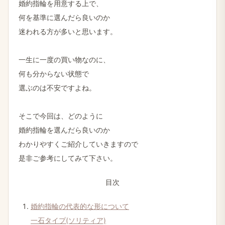
婚約指輪を​用意する​上で、
何を​基準に​選んだら​良いのか
迷われる​方が​多いと​思います。
一生に​一度の​買い物なのに、
何も​分からない​状態で
選ぶのは​不安ですよね。
そこで​今回は、​どのように
婚約指輪を​選んだら​良いのか
わかりやすく​ご紹介していきますので
是非ご参考に​してみて​下さい。
目次
婚約指輪の​代表的な​形に​ついて
一石タイプ(ソリティア)