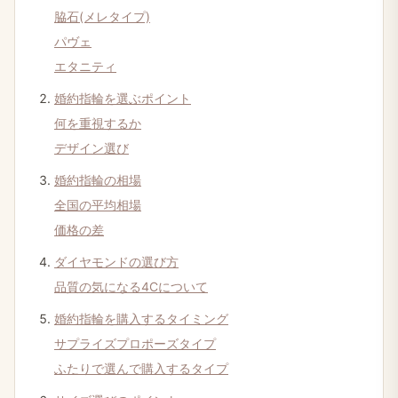
脇石(メレタイプ)
パヴェ
エタニティ
婚約指輪を​選ぶポイント
何を​重視するか
デザイン選び
婚約指輪の​相場
全国の​平均相場
価格の​差
ダイヤモンドの​選び方
品質の​気に​なる​4Cに​ついて
婚約指輪を​購入する​タイミング
サプライズプロポーズタイプ
ふたりで​選んで​購入する​タイプ