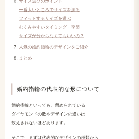
サイズ選びの​ポイント
一番​太い​ところで​サイズを​測る
フィットする​サイズを​選ぶ
むく​みやすい​タイミング・季節
サイズが​分からなくても​いいの？
人気の​婚約指輪の​デザインを​ご紹介
まとめ
婚約指輪の​代表的な​形に​ついて
婚約指輪と​いっても、​留められている
ダイヤモンドの​数や​デザインの​違いは
数えきれない​ほど​あります。
そこで、​まずは​代表的な​デザインの​種類から