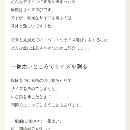
どんな​デザインに​するか​決まったら
最後は​サイズ選びです。
ですが、​最適な​サイズを​選ぶのは
意外と​難しいですよね。
将来も​見据えての​「ベストな​サイズ選び」を​するには
どんな​点に​注意すべきなのか​ご紹介します。
一番​太い​ところで​サイズを​測る
指輪を​つける​指の​付け根あたりで
サイズを​決めてしまうと、
い​ざ指を​通した​ときに
関節で​止まってしまうこともあります。
一般的に​指の​中で​一番​太い、
第二関節部分を​測って