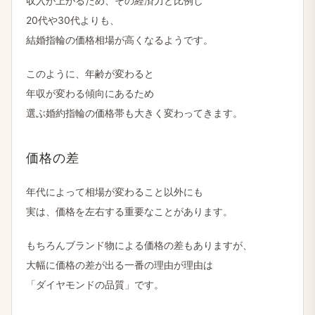
収入が​上がる​ため、​その​経済力と​比例し
20代や​30代よりも、
結婚​指輪の​価格相場が​高くなるようです。
このように、​年齢が​変わると
年収が​変わる​傾向に​ある​ため
選ぶ婚約指輪の​価格帯も​大きく​変わってきます。
価格の差
年代に​よって​相場が​変わる​こと​以外にも
実は、​価格を​左右する​重要な​ことがあります。
もちろんブランド物に​よる​価格の​差も​ありますが、
大幅に​価格の​差が​出る​一番の​理由が​理由は
「ダイヤモンドの​品質」です。