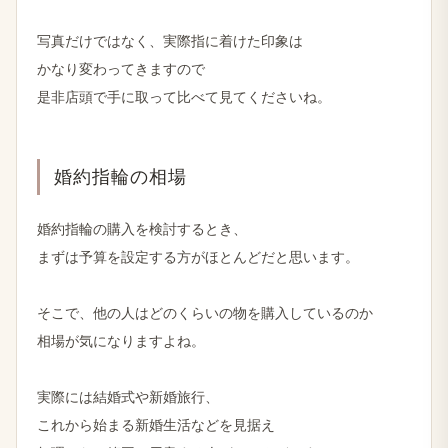
写真だけではなく、​実際指に​着けた​印象は
かなり​変わってきますので
是非店頭で​手に​取って​比べて​見てくださいね。
婚約指輪の​相場
婚約指輪の​購入を​検討する​とき、
まずは​予算を​設定する​方が​ほとんどだと​思います。
そこで、​他の​人は​どの​くらいの​物を​購入しているのか
相場が​気に​なりますよね。
実際には​結婚​式や​新婚旅行、
これから​始まる​新婚生活などを​見据え