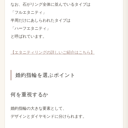
な​お、​石が​リング全体に​並んでいる​タイプは
「フルエタニティ」
半周だけに​あしらわれた​タイプは
「ハーフエタニティ」
と​呼ばれています。
【エタニティリングの​詳しい​ご紹介は​こちら】
婚約指輪を​選ぶポイント
何を​重視するか
婚約指輪の​大きな​要素と​して、
デザインと​ダイヤモンドに​分けられます。