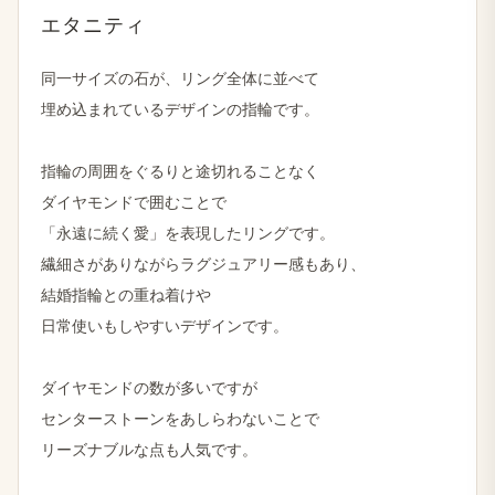
エタニティ
同一サイズの​石が、​リング全体に​並べて
埋め込まれている​デザインの​指輪です。
指輪の​周囲を​ぐるりと​途切れる​ことなく
ダイヤモンドで​囲むことで
「永遠に​続く​愛」を​表現したリングです。
繊細さが​ありながら​ラグジュアリー感も​あり、
結婚​指輪との​重ね着けや
日常使いもしやすい​デザインです。
ダイヤモンドの​数が​多いですが
センターストーンを​あしらわない​ことで
リーズナブルな​点も​人気です。