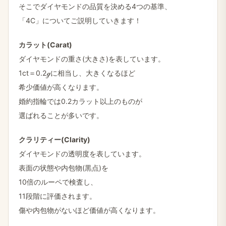
そこで​ダイヤモンドの​品質を​決める​4つの​基準、
「4C」に​ついて​ご説明していきます！
カラット(Carat)
ダイヤモンドの​重さ(​大きさ)を​表しています。
1ct＝0.2ℊに​相当し、​大きくなる​ほど
希少価値が​高くなります。
婚約指輪では​0.2カラット以上の​ものが
選ばれる​ことが​多いです。
クラリティー(Clarity)
ダイヤモンドの​透明度を​表しています。
表面の​状態や​内包物(黒点)を
10倍の​ルーペで​検査し、
11段階に​評価されます。
傷や​内包物が​ない​ほど​価値が​高くなります。