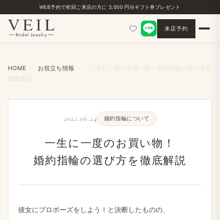
WEB予約で​初回ご来店の​方に​ 3,000 円分ギフト券プレゼント
来店予約
HOME
›
お役立ち情報
›
一生に​一度の​お買い​物！​婚約指輪の​選び方を​
徹底解説
2022.06.24
婚約指輪に​ついて
一生に​一度の​お買い​物！​
婚約指輪の​選び方を​徹底解説
彼女に​プロポーズを​しよう！と​決断した​ものの、