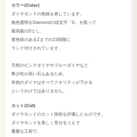
カラー(Color)
ダイヤモンドの​色味を​表しています。
無色透明を​Diamondの​頭文字​「D」を​取って
最高級の​Dとし、
黄色味の​ある​Zまでの​23段階に
ランク付けされています。
天然の​ピンクダイヤや​ブルーダイヤなど
希少性が​高い石も​ある​ため、
有色の​ダイヤは​すべて​クオリティが​下がる
と​いうわけでは​ありません。
カット(Cut)
ダイヤモンドの​カット技術を​評価した​ものです。
ダイヤモンドを​美しく​見せるうえで
重要な​工程で、