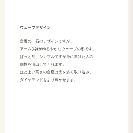
ウェーブデザイン
定番の​一石の​デザインですが、
アーム(枠)が​ゆる​やかな​ウェーブの​形です。
ぱっと​見、​シンプルですが​身に​着けた​人の
個性を​演出してくれます。
ほど​よい​高さの​台座は​光を​多く​取り込み、
ダイヤモンドを​より​輝かせます。