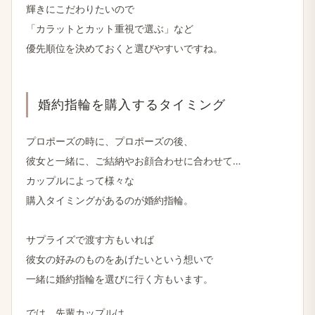
輝きに​こだわりたいので
「カラットと​カット重視で​選ぶ」など
優先順位を​決めて​おくと​選びやすいですね。
婚約指輪を​購入する​タイミング
プロポーズの​時に、​プロポーズの​後、
彼女と​一緒に、​ご結納​や​お顔合わせに​合わせて…
カップルに​よって​様々な
購入タイミングが​あるのが​婚約指輪。
サプライズで​渡す方も​いれば
彼女の​好みの​ものを​あげたいと​いう​想いで
一緒に​婚約指輪を​選びに​行く​方もいます。
では、​先輩カップルは