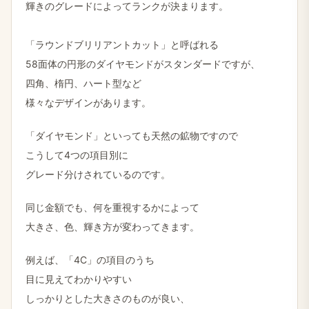
輝きの​グレードに​よって​ランクが​決まります。
「ラウンドブリリアントカット」と​呼ばれる
58面体の​円形の​ダイヤモンドが​スタンダードですが、
四角、​楕円、​ハート型など
様々な​デザインが​あります。
「ダイヤモンド」と​いっても​天然の​鉱物ですので
こうして​4つの​項目別に
グレード分けされているのです。
同じ​金額でも、​何を​重視するかに​よって
大きさ、​色、​輝き方が​変わってきます。
例えば、​「4C」の​項目のうち
目に​見えて​わかりやすい
しっかりと​した​大きさの​ものが​良い、