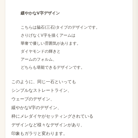
緩やかな​V字デザイン
こちらは​脇石(三石)タイプの​デザインです。
さりげなく​V字を​描く​アームは
華奢で​優しい​雰囲気が​あります。
ダイヤモンドの​輝きと
アームの​フォルム、
どちらも​堪能できる​デザインです。
このように、​同じ​一石と​いっても
シンプルな​ストレートライン、
ウェーブの​デザイン、
緩やかな​V字の​デザイン、
枠に​メレダイヤが​セッティングされている
デザインなど​様々な​デザインが​あり、
印象も​ガラリと​変わります。