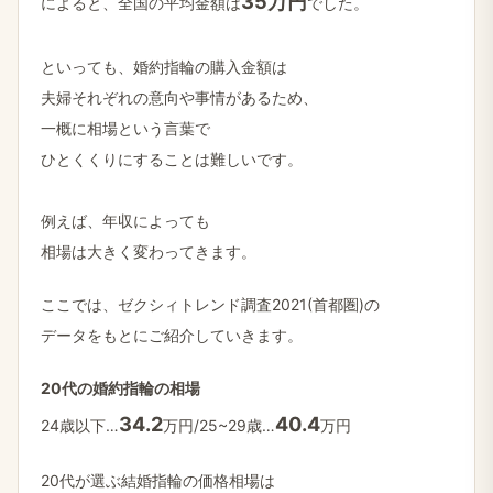
​35万円
に​よると、​全国の​平均金額は
でした。
と​いっても、​婚約指輪の​購入金額は
夫婦それぞれの​意向や​事情が​ある​ため、
一概に​相場と​いう​言葉で
ひとくくりに​する​ことは​難しいです。
例えば、​年収に​よっても
相場は​大きく​変わってきます。
ここでは、​ゼクシィトレンド調査2021(首都圏)の
データを​もとに​ご紹介していきます。
20代の​婚約指輪の​相場
​34.2
​40.4
24歳以下…
万円/25~29歳…
万円
20代が​選ぶ結婚​指輪の​価格相場は