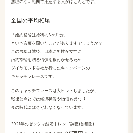
無理の​ない​範囲で​用意する​人が​ほとんどです。
全国の​平均相場
「婚約指輪は​給料の​3ヶ月分」
と​いう​言葉を​聞いた​ことがありますでしょうか？
この​言葉は​戦後、​日本に​男性が​女性に
婚約指輪を​贈る​習慣を​根付かせる​ため、
ダイヤモンド会社が​行った​キャンペーンの
キャッチフレーズです。
この​キャッチフレーズは​大ヒットしましたが、
戦後と​今とでは​経済状況や​物価も​異なり
今の​時代には​そぐわなくなっています。
2021年の​ゼクシィ結婚​トレンド調査(首都圏)