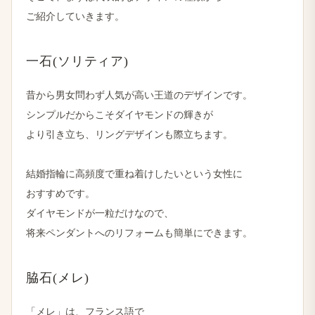
ご紹介していきます。
一石(ソリティア)
昔から​男女問わず​人気が​高い​王道の​デザインです。
シンプルだから​こそ​ダイヤモンドの​輝きが
より​引き立ち、​リングデザインも​際立ちます。
結婚​指輪に​高頻度で​重ね着けしたいと​いう​女性に
おすすめです。
ダイヤモンドが​一粒だけなので、
将来ペンダントへの​リフォームも​簡単に​できます。
脇石(メレ)
「メレ」は、​フランス語で