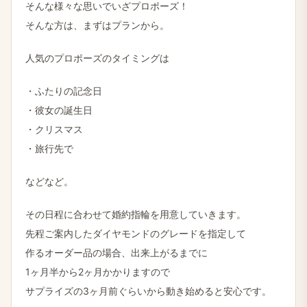
そんな​様々な​思いで​いざプロポーズ！
そんな​方は、​まずは​プランから。
人気の​プロポーズの​タイミングは
・​ふたりの​記念日
・​彼女の​誕生日
・クリスマス
・旅行先で
などなど。
その​日程に​合わせて​婚約指輪を​用意していきます。
先程ご案内した​ダイヤモンドの​グレードを​指定して
作る​オーダー品の​場合、​出来上がるまでに
1ヶ月半から​2ヶ月かかりますので
サプライズの​3ヶ月前ぐらいから​動き​始めると​安心です。