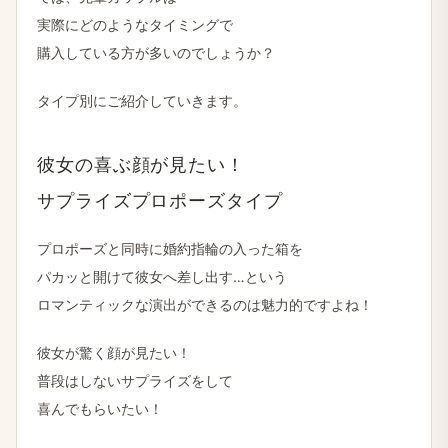
実際に​どのような​タイミングで
購入している​方が​多いのでしょうか？
タイプ別に​ご紹介していきます。
彼女の​喜ぶ顔が​見たい！​
サプライズプロポーズタイプ
プロポーズと​同時に​婚約指輪の​入った​箱を
パカッと​開けて​彼女へ差し出す…と​いう
ロマンティックな​演出が​できるのは​魅力的ですよね！
彼女が​驚く​顔が​見たい！
普段は​しない​サプライズを​して
喜んで​もらいたい！