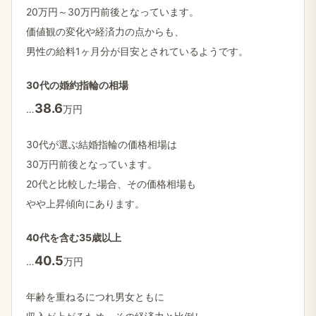
20万円～30万円前後と​なっています。
価値観の​変化や​経済力の​点からも、
男性の​給料1ヶ月分が​目安と​されているようです。
30代の​婚約指輪の​相場
​38.6
…
万円
30代が​選ぶ結婚​指輪の​価格相場は
30万円前後と​なっています。
20代と​比較した​場合、​その​価格相場も
やや​上昇傾向に​あります。
40代を​含む35歳以上
​40.5
…
万円
年齢を​重ねるに​つれ男女ともに