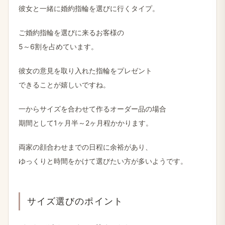
彼女と​一緒に​婚約指輪を​選びに​行く​タイプ。
ご婚約指輪を​選びに​来る​お客様の
5～6割を​占めています。
彼女の​意見を​取り入れた​指輪を​プレゼント
できる​ことが​嬉しいですね。
一から​サイズを​合わせて​作る​オーダー品の​場合
期間と​して​1ヶ月半～2ヶ月程かかります。
両家の​顔合わせまでの​日程に​余裕が​あり、
ゆっくりと​時間を​かけて​選びたい方が​多いようです。
サイズ選びの​ポイント