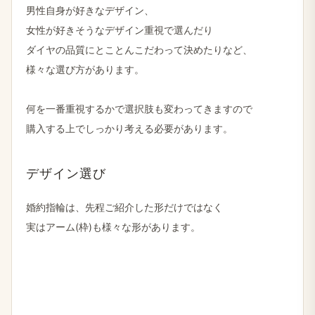
男性自身が​好きな​デザイン、
女性が​好きそうな​デザイン重視で​選んだり
ダイヤの​品質に​とことんこだわって​決めたりなど、
様々な​選び方が​あります。
何を​一番重視するかで​選択肢も​変わってきますので
購入する​上でしっかり​考える​必要が​あります。
デザイン選び
婚約指輪は、​先程ご紹介した​形だけではなく
実は​アーム(枠)も​様々な​形が​あります。