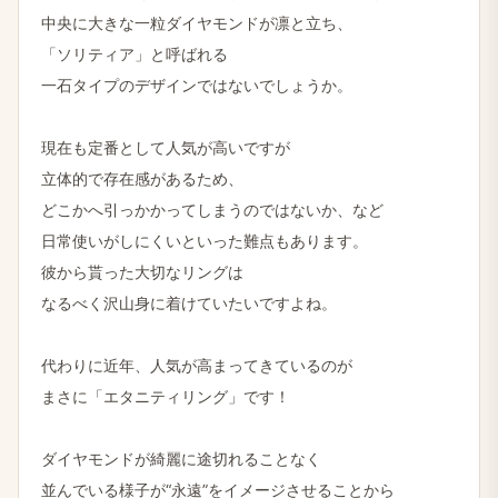
中央に​大きな​一粒ダイヤモンドが​凛と​立ち、
「ソリティア」と​呼ばれる
一石タイプの​デザインではないでしょうか。
現在も​定番と​して​人気が​高いですが
立体的で​存在感が​ある​ため、
どこか​へ​引っかかってしまうのではないか、​など
日常​使いが​しにくいと​いった​難点も​あります。
彼から​貰った​大切な​リングは
なるべく​沢山身に​着けていたいですよね。
代わりに​近年、​人気が​高まってきているのが
まさに​「エタニティリング」です！
ダイヤモンドが​綺麗に​途切れる​ことなく
並んでいる​様子が​“永遠”を​イメージさせる​ことから