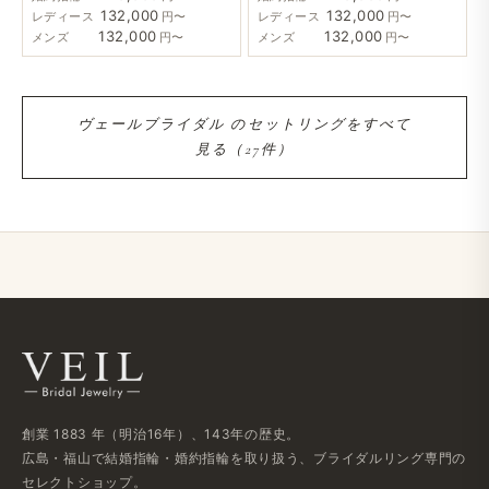
132,000
132,000
レディース
円〜
レディース
円〜
132,000
132,000
メンズ
円〜
メンズ
円〜
ヴェールブライダル の​セットリングを​すべて​
見る​（27件）
創業 1883 年​（明治16年）、​143年の​歴史。
広島・福山で​結婚指輪・婚約指輪を​取り扱う、​ブライダルリング専門の​
セレクトショップ。