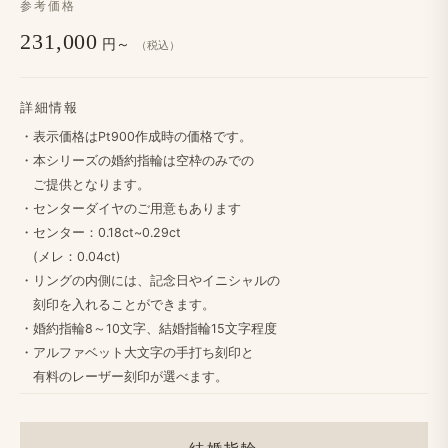
参考価格
231,000
円～
（税込）
詳細情報
・​表示価格は​Pt900作成時の​価格です。
・本シリーズの​婚約指輪は​空枠のみでの
ご提供と​なります。
・センターダイヤの​ご用意も​あります
・センター：0.18ct~0.29ct
(メレ：0.04ct)
・リングの​内側には、​記念日や​イニシャルの
刻印を​入れる​ことができます。
・婚約指輪8～10文字、​結婚​指輪15文字程度
・アルファベット大文字の​手打ち刻印と
​有料の​レーザー刻印が​選べます。