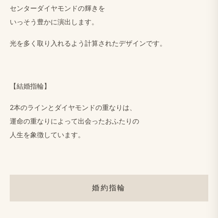
センターダイヤモンドの​輝きを
いっそう​豊かに​演出します。
光を​多く​取り​入れる​よう​計算された​デザインです。
【結婚​指輪】
2本の​ラインと​ダイヤモンドの​重なりは、
運命の​重なりに​よって​出会った​おふたりの
人生を​象徴しています。
婚約指輪