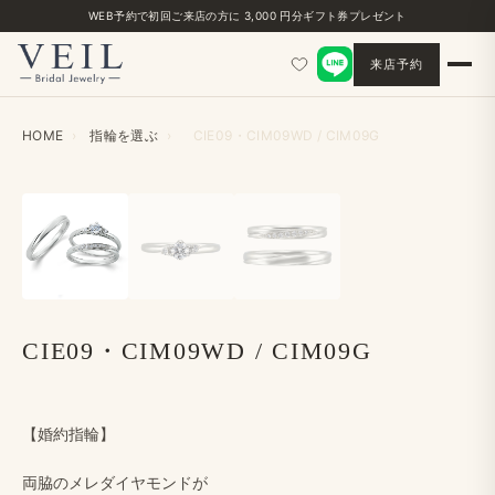
WEB予約で​初回ご来店の​方に​ 3,000 円分ギフト券プレゼント
来店予約
HOME
›
指輪を​選ぶ
›
CIE09・CIM09WD / CIM09G
‹
›
CIE09・CIM09WD / CIM09G
【婚約指輪】
両脇の​メレダイヤモンドが