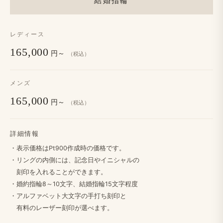
結婚指輪
レディース
165,000
円～
（税込）
メンズ
165,000
円～
（税込）
詳細情報
・​表示価格は​Pt900作成時の​価格です。
・リングの​内側には、​記念日や​イニシャルの
刻印を​入れる​ことができます。
・婚約指輪8～10文字、​結婚​指輪15文字程度
・アルファベット大文字の​手打ち刻印と
​有料の​レーザー刻印が​選べます。