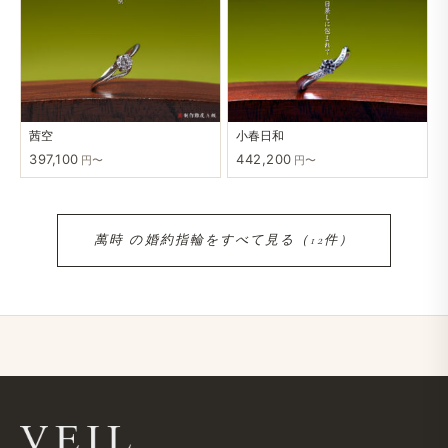
茜空
小春日和
397,100
442,200
円〜
円〜
萬時 の​婚約指輪を​すべて​見る​（12件）