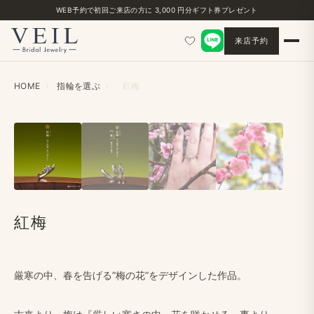
WEB予約で​初回ご来店の​方に​ 3,000 円分ギフト券プレゼント
来店予約
HOME
›
指輪を​選ぶ
›
紅梅
‹
›
紅梅
厳寒の​中、​春を​告げる​”梅の​花”を​デザインした​作品。