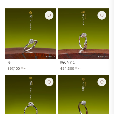
桜
蓮のうてな
397,100
454,300
円〜
円〜