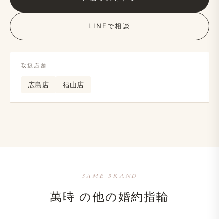
LINEで​相談
取扱店舗
広島店
福山店
SAME BRAND
萬時 の​他の​婚約指輪