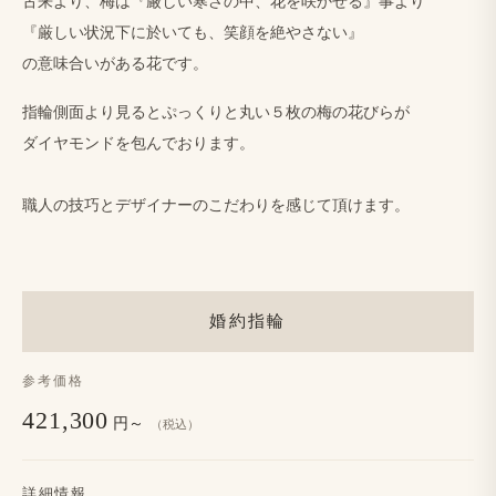
古来より、​梅は​『厳しい​寒さの​中、​花を​咲かせる』事より
『厳しい​状況下に​於いても、笑顔を​絶やさない』
の​意味合いが​ある花です。
指輪側面より​見ると​ぷっくりと​丸い​５枚の​梅の​花びらが
ダイヤモンドを​包んで​おります。
職人の​技巧と​デザイナーの​こだわりを​感じて​頂けます。
婚約指輪
参考価格
421,300
円～
（税込）
詳細情報