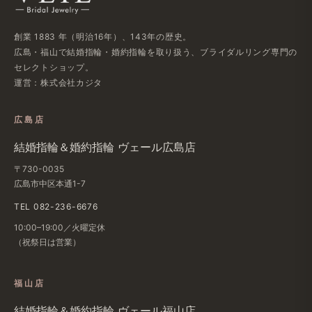
創業 1883 年​（明治16年）、​143年の​歴史。
広島・福山で​結婚指輪・婚約指輪を​取り扱う、​ブライダルリング専門の​
セレクトショップ。
運営：株式会社カジタ
広島店
結婚​指輪＆婚約指輪 ヴェール​広島店
〒730-0035
広島市中区本通1-7
TEL 082-236-6676
10:00–19:00／火曜定休
（祝祭日は​営業）
福山店
結婚​指輪＆婚約指輪 ヴェール福山店