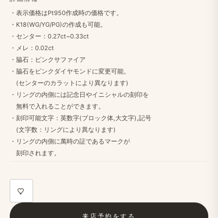
・​表示価格は​Pt950作成時の​価格です。
・K18(WG/YG/PG)の​作成も​可能。
・センター：0.27ct~0.33ct
・​メレ：0.02ct
・​脇石：ピンクサファイア
・脇石を​ピンクダイヤモンドに​変更可能。
(センターの​カラットに​より​異なります)
・リングの​内側には​記念日や​イニシャルの​刻印を
無料で​入れる​ことができます。
・​刻印可能文字：英数字(ブロック体,大文字),記号
(文字数：リングに​より​異なります)
・リングの​内側に​萬時の​証である​マークが
刻印されます。​
来店予約を​する