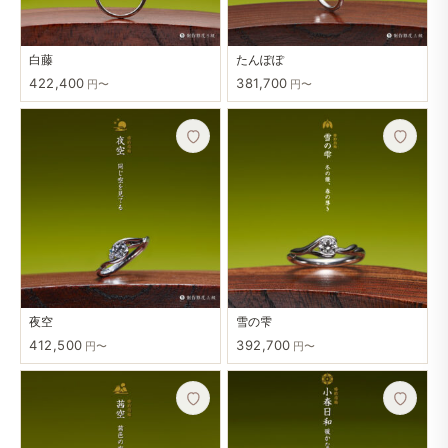
白藤
たんぽぽ
422,400
381,700
円〜
円〜
夜空
雪の雫
412,500
392,700
円〜
円〜