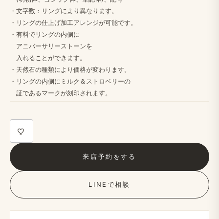
・文字数：リングに​より​異なります。
・リングの​仕上げ加工アレンジが​可能です。
・​有料で​リングの​内側に
アニバーサリーストーンを
入れる​ことができます。
・天然石の​種類に​より​価格が​変わります。
・リングの​内側に​ミルク＆ストロベリーの
証である​マークが​刻印されます。​
来店予約を​する
LINEで​相談