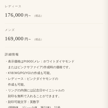
レディース
176,000
円～
（税込）
メンズ
169,000
円～
（税込）
詳細情報
・​表示価格は​Pt900(メレ：ホワイトダイヤモンド
または​ピンクサファイア)作成時の​価格です。
・K18(WG/PG/YG)の​作成も​可能。
・レディース：ピンクダイヤモンドの
作成も​可能。
・リングの​内側には​記念日や​イニシャルの
刻印を​無料で​入れる​ことができます。
・​刻印可能文字：英数字
(明朝体、​ゴシック体、​筆記体)、​記号