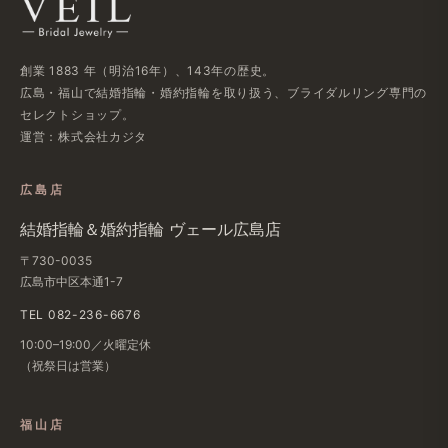
創業 1883 年​（明治16年）、​143年の​歴史。
広島・福山で​結婚指輪・婚約指輪を​取り扱う、​ブライダルリング専門の​
セレクトショップ。
運営：株式会社カジタ
広島店
結婚​指輪＆婚約指輪 ヴェール​広島店
〒730-0035
広島市中区本通1-7
TEL 082-236-6676
10:00–19:00／火曜定休
（祝祭日は​営業）
福山店