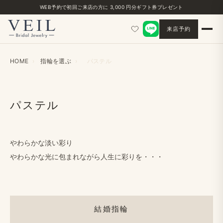
WEB予約で​初回ご来店の​方に​ 3,000 円分ギフト券プレゼント
来店予約
HOME
›
指輪を​選ぶ
›
パステル
パステル
やわらかな​淡い​彩り
やわらかな​光に​包まれながら​人生に​彩りを・・・
結婚指輪