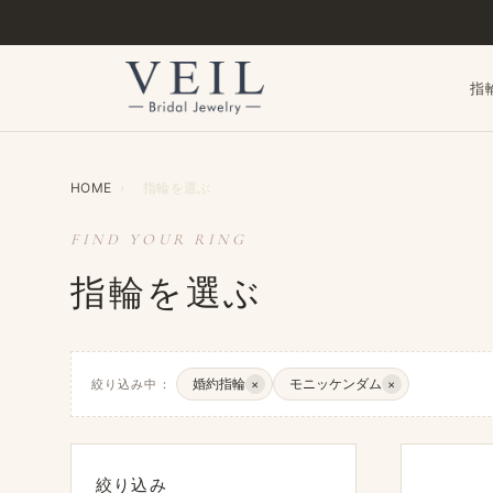
指
HOME
›
指輪を​選ぶ
FIND YOUR RING
指輪を選ぶ
婚約指輪
モニッケンダム
絞り込み中：
×
×
絞り込み