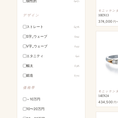
個性的
(407)
モニッケン
デザイン
10EN13
374,000
円
ストレート
(478)
S字_ウェーブ
(224)
V字_ウェーブ
(143)
エタニティ
(42)
幅太
(138)
鍛造
(170)
ハワイアン
(18)
価格帯
モニッケン
14EN24
～10万円
434,500
円
10〜20万円