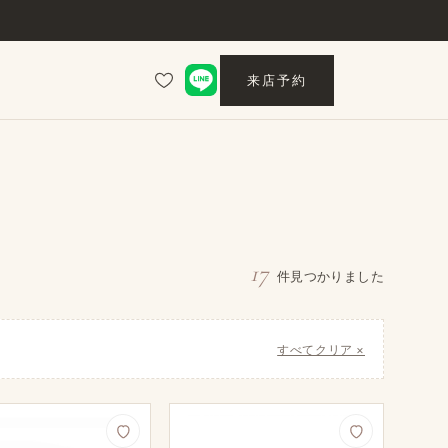
来店予約
17
件​見つかりました
すべてクリア ×