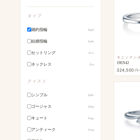
タイプ
婚約指輪
(246)
結婚指輪
(426)
セットリング
(111)
モニッケン
19EN42
ネックレス
(10)
324,500
円
テイスト
シンプル
(481)
ゴージャス
(265)
キュート
(194)
アンティーク
(103)