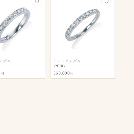
ンダム
モニッケンダム
12ET03
363,000
円
円