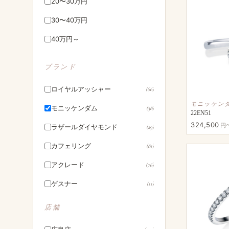
20〜30万円
30〜40万円
40万円～
ブランド
ロイヤルアッシャー
(66)
モニッケン
モニッケンダム
(38)
22EN51
324,500
円
ラザールダイヤモンド
(29)
カフェリング
(81)
アクレード
(76)
ゲスナー
(11)
マイスター
(16)
店舗
萬時
(36)