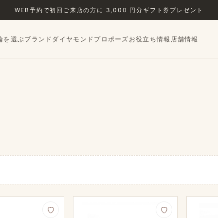
WEB予約で​初回ご来店の​方に​ 3,000 円分ギフト券プレゼント
輪を選ぶ
ブランド
ダイヤモンド
プロポーズ
お役立ち情報
店舗情報