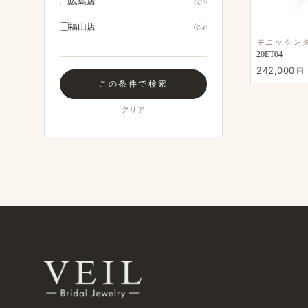
広島店
(572)
アベリ
(23)
福山店
(564)
アンティック
(31)
モニッケン
20ET04
ヴェールブライダル
(94)
242,000
円
この​条件で​検索
キャラティヴォーチェ
(39)
クリア
インセンブレ
(33)
パッサージュ
(24)
オクターヴ
(9)
ミルク＆ストロベリー
(53)
フィーカ
(11)
スウィートブルーダイヤモンド
(16)
イモータル
(4)
ノートルリアン
(4)