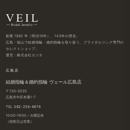
創業 1883 年​（明治16年）、​143年の​歴史。
広島・福山で​結婚指輪・婚約指輪を​取り扱う、​ブライダルリング専門の​
セレクトショップ。
運営：株式会社カジタ
広島店
結婚​指輪＆婚約指輪 ヴェール​広島店
〒730-0035
広島市中区本通1-7
TEL 082-236-6676
10:00–19:00／火曜定休
（祝祭日は​営業）