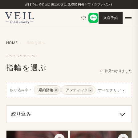
WEB予約で​初回ご来店の​方に​ 3,000 円分ギフト券プレゼント
来店予約
HOME
›
指輪を​選ぶ
FIND YOUR RING
指輪を選ぶ
11
件見つかりました
婚約指輪
アンティック
絞り込み中：
×
×
すべてクリア ×
絞り込み