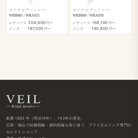
ロイヤルアッシャー
ロイヤルアッシャー
WRB061 / WRA051
WRB060 / WRA050
204,600
166,100
レディース
円〜
レディース
円〜
187,000
140,800
メンズ
円〜
メンズ
円〜
創業 1883 年​（明治16年）、​143年の​歴史。
広島・福山で​結婚指輪・婚約指輪を​取り扱う、​ブライダルリング専門の​
セレクトショップ。