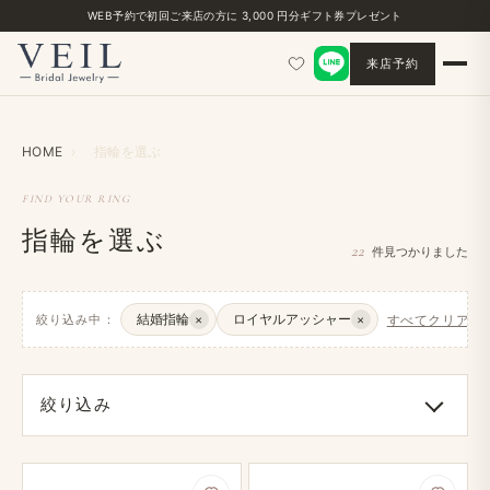
WEB予約で​初回ご来店の​方に​ 3,000 円分ギフト券プレゼント
来店予約
HOME
›
指輪を​選ぶ
FIND YOUR RING
指輪を選ぶ
22
件見つかりました
結婚指輪
ロイヤルアッシャー
絞り込み中：
×
×
すべてクリア ×
絞り込み