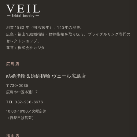
創業 1883 年​（明治16年）、​143年の​歴史。
広島・福山で​結婚指輪・婚約指輪を​取り扱う、​ブライダルリング専門の​
セレクトショップ。
運営：株式会社カジタ
広島店
結婚​指輪＆婚約指輪 ヴェール​広島店
〒730-0035
広島市中区本通1-7
TEL 082-236-6676
10:00–19:00／火曜定休
（祝祭日は​営業）
福山店