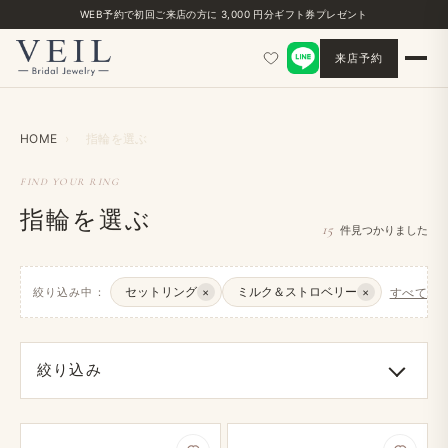
WEB予約で​初回ご来店の​方に​ 3,000 円分ギフト券プレゼント
来店予約
HOME
›
指輪を​選ぶ
FIND YOUR RING
指輪を選ぶ
15
件見つかりました
セットリング
ミルク＆ストロベリー
絞り込み中：
×
×
すべてクリ
絞り込み