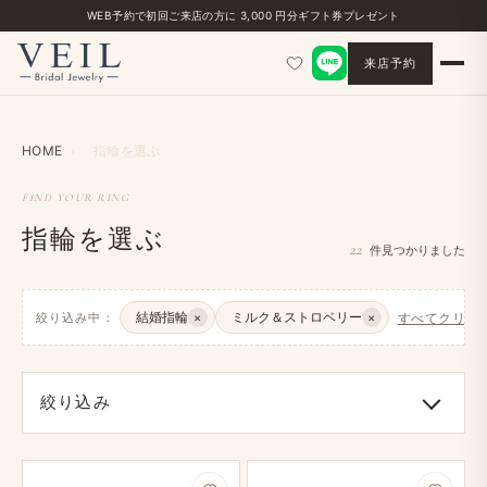
WEB予約で​初回ご来店の​方に​ 3,000 円分ギフト券プレゼント
来店予約
HOME
›
指輪を​選ぶ
FIND YOUR RING
指輪を選ぶ
22
件見つかりました
結婚指輪
ミルク＆ストロベリー
絞り込み中：
×
×
すべてクリア 
絞り込み