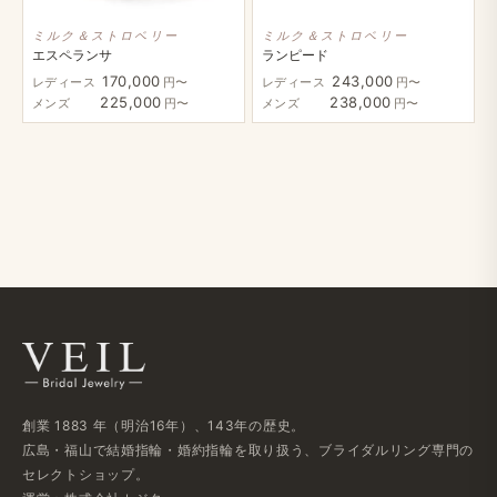
ミルク＆ストロベリー
ミルク＆ストロベリー
エスペランサ
ランピード
170,000
243,000
レディース
円〜
レディース
円〜
225,000
238,000
メンズ
円〜
メンズ
円〜
創業 1883 年​（明治16年）、​143年の​歴史。
広島・福山で​結婚指輪・婚約指輪を​取り扱う、​ブライダルリング専門の​
セレクトショップ。