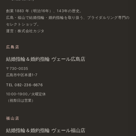
創業 1883 年​（明治16年）、​143年の​歴史。
広島・福山で​結婚指輪・婚約指輪を​取り扱う、​ブライダルリング専門の​
セレクトショップ。
運営：株式会社カジタ
広島店
結婚​指輪＆婚約指輪 ヴェール​広島店
〒730-0035
広島市中区本通1-7
TEL 082-236-6676
10:00–19:00／火曜定休
（祝祭日は​営業）
福山店
結婚​指輪＆婚約指輪 ヴェール福山店