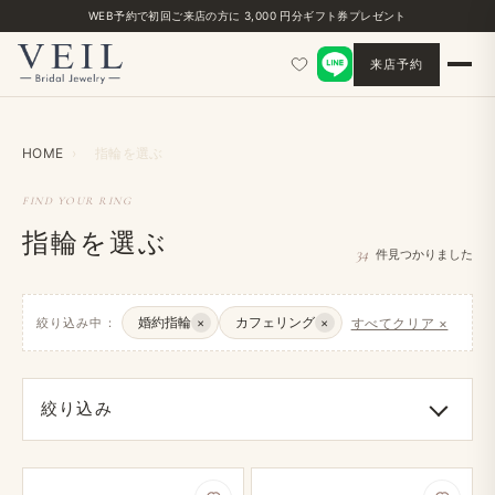
WEB予約で​初回ご来店の​方に​ 3,000 円分ギフト券プレゼント
来店予約
HOME
›
指輪を​選ぶ
FIND YOUR RING
指輪を選ぶ
34
件見つかりました
婚約指輪
カフェリング
絞り込み中：
×
×
すべてクリア ×
絞り込み