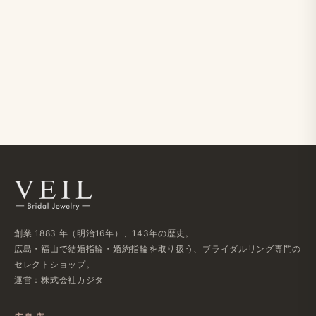
創業 1883 年​（明治16年）、​143年の​歴史。
広島・福山で​結婚指輪・婚約指輪を​取り扱う、​ブライダルリング専門の​
セレクトショップ。
運営：株式会社カジタ